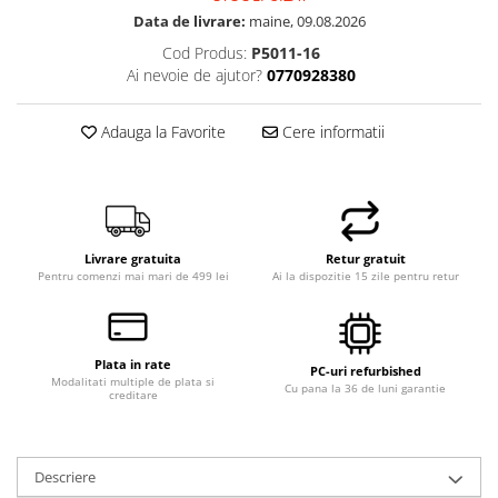
Data de livrare:
maine, 09.08.2026
Cod Produs:
P5011-16
Ai nevoie de ajutor?
0770928380
Adauga la Favorite
Cere informatii
Livrare gratuita
Retur gratuit
Pentru comenzi mai mari de 499 lei
Ai la dispozitie 15 zile pentru retur
Plata in rate
PC-uri refurbished
Modalitati multiple de plata si
Cu pana la 36 de luni garantie
creditare
Descriere