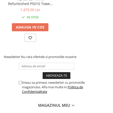
Refurbished P5010 Tower,
i5-10500, 8 GB, 256 SSD,
1.470,00 Lei
Win 11 Pro
IN STOC
ADAUGA IN COS
Newsletter
Nu rata ofertele si promotiile noastre
Vreau sa primesc newsletter cu promotiile
magazinului. Afla mai multe in
Politica de
Confidentialitate
MAGAZINUL MEU