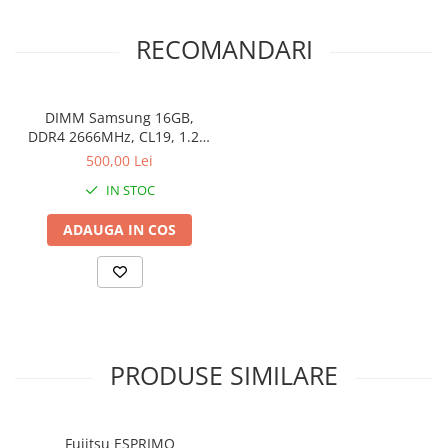
RECOMANDARI
DIMM Samsung 16GB,
DDR4 2666MHz, CL19, 1.2V,
Non-ECC, bulk
500,00 Lei
IN STOC
ADAUGA IN COS
PRODUSE SIMILARE
Fujitsu ESPRIMO