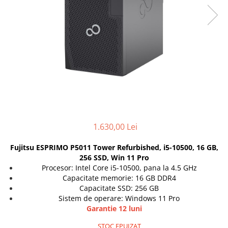
Genti Laptop
Coolere
Incarcatoare laptop
Surse PC
Incarcatoare laptop refurbished
Carcase
Standuri și Coolere Laptop
Placi de baza
Alte accesorii
Ventilatoare carcasa
Card reader
Componente Renew/Refurbished
Placi de baza REFURBISHED
Procesoare
Placi VIDEO
1.630,00 Lei
PC All-in-One
Fujitsu ESPRIMO P5011 Tower Refurbished, i5-10500, 16 GB,
Calculatoare All-in-One NOI
256 SSD, Win 11 Pro
All-in-One REFURBISHED
Procesor: Intel Core i5-10500, pana la 4.5 GHz
Calculatoare All-in-One RENEW
Capacitate memorie: 16 GB DDR4
Capacitate SSD: 256 GB
Componente All-in-One
Sistem de operare: Windows 11 Pro
Garantie 12 luni
STOC EPUIZAT