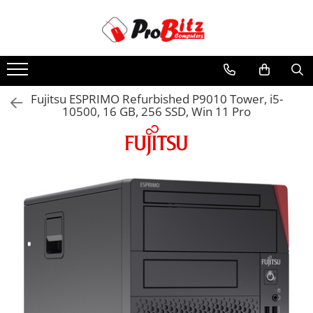
Toate Produsele
Laptopuri si accesorii
Laptopuri
Fujitsu ESPRIMO Refurbished P9010 Tower, i5-
10500, 16 GB, 256 SSD, Win 11 Pro
Laptopuri Noi
Laptopuri Renew
Laptopuri Refurbished
Laptopuri Second-hand
Componente NOI Laptop
Memorii laptop
Hard Disk-uri laptop
Baterii laptop
Componente REFURBISHED Laptop
Hard Disk-uri Refurbished
Accesorii Laptop