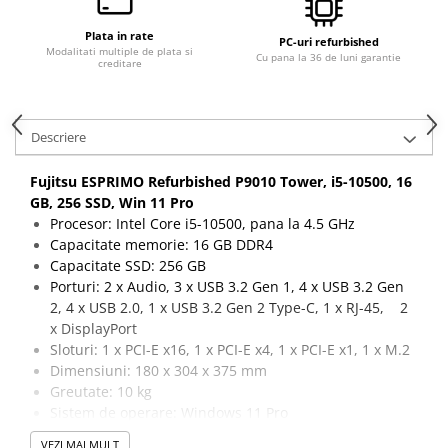
Calculatoare All-in-One RENEW
Plata in rate
PC-uri refurbished
Componente All-in-One
Modalitati multiple de plata si
Cu pana la 36 de luni garantie
creditare
Monitoare
Monitoare NOI
Monitoare Refurbished
Descriere
Monitoare Renew
Fujitsu ESPRIMO Refurbished P9010 Tower, i5-10500, 16
Monitoare Second-Hand
GB, 256 SSD, Win 11 Pro
Procesor: Intel Core i5-10500, pana la 4.5 GHz
Servere
Capacitate memorie: 16 GB DDR4
Hard Disk-uri SERVER
Capacitate SSD: 256 GB
Accesorii server
Porturi: 2 x Audio, 3 x USB 3.2 Gen 1, 4 x USB 3.2 Gen
2, 4 x USB 2.0, 1 x USB 3.2 Gen 2 Type-C, 1 x RJ-45, 2
Cabinete metalice
x DisplayPort
Carcase server
Sloturi: 1 x PCI-E x16, 1 x PCI-E x4, 1 x PCI-E x1, 1 x M.2
Dimensiuni: 180 x 304 x 375 mm
Memorii RAM Server
Greutate: 10 kg
Procesoare server
Sistem de operare: Windows 11 Pro
Garantie 24 luni
Sisteme server
VEZI MAI MULT