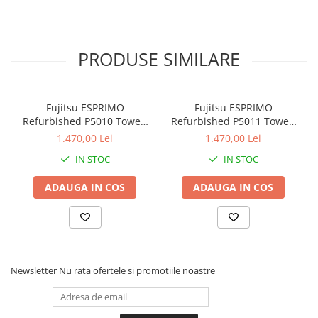
Drum
Imprimante de format mare
Imprimante Foto
PRODUSE SIMILARE
Imprimante Inkjet
Imprimante laser
Fujitsu ESPRIMO
Fujitsu ESPRIMO
Multifunctionale Inkjet
Refurbished P5010 Tower,
Refurbished P5011 Tower,
i5-10500, 8 GB, 256 SSD,
i5-10500, 8 GB, 256 SSD,
1.470,00 Lei
1.470,00 Lei
Multifunctionale laser
Win 11 Pro
Win 11 Pro
IN STOC
IN STOC
Scannere
Retelistica
ADAUGA IN COS
ADAUGA IN COS
Accesorii switch-uri
Switch-uri
Adaptoare PowerLAN
Alte accesorii retea
Newsletter
Nu rata ofertele si promotiile noastre
Access Points & Range Extendere
Placi de retea