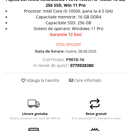
256 SSD, Win 11 Pro
Hard Disk-uri Desktop
Procesor: Intel Core i5-10500, pana la 4.5 GHz
Memorii PC
Capacitate memorie: 16 GB DDR4
Procesoare
Capacitate SSD: 256 GB
Sistem de operare: Windows 11 Pro
Placi video
Garantie 12 luni
SSD
Coolere
STOC EPUIZAT
Data de livrare:
maine, 08.08.2026
Surse PC
Cod Produs:
P9010-16
Carcase
Ai nevoie de ajutor?
0770928380
Placi de baza
Ventilatoare carcasa
Adauga la Favorite
Cere informatii
Componente Renew/Refurbished
Placi de baza REFURBISHED
Procesoare
Placi VIDEO
Livrare gratuita
Retur gratuit
PC All-in-One
Pentru comenzi mai mari de 499 lei
Ai la dispozitie 15 zile pentru retur
Calculatoare All-in-One NOI
All-in-One REFURBISHED