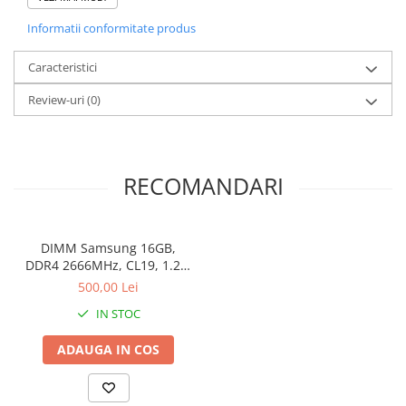
Stabilizatoare de tensiune
Informatii conformitate produs
Periferice
Caracteristici
Periferice PC
Review-uri
(0)
Hard Disk-uri & SSD-uri externe
Tastaturi
Mouse
UPS-uri
RECOMANDARI
Accesorii UPS-uri
Statii GRAFICE
DIMM Samsung 16GB,
Statii GRAFICE NOI
DDR4 2666MHz, CL19, 1.2V,
Statii GRAFICE Refurbished
Non-ECC, bulk
500,00 Lei
Imprimante&Consumabile
IN STOC
Tonere
ADAUGA IN COS
Accesorii Printing
Cartuse cerneala