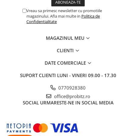
Routere Wireless
Vreau sa primesc newsletter cu promotiile
Routere
magazinului. Afla mai multe in
Politica de
Confidentialitate
Media convertoare
NAS
MAGAZINUL MEU
Echipament firewall
CLIENTI
Cabluri retea
DATE COMERCIALE
Ceasuri inteligente
Telefoane si tablete
SUPORT CLIENTI
LUNI - VINERI 09.00 - 17.30
Tablete Grafice
0770928380
Tablete NOI
office@probitz.ro
SOCIAL
URMARESTE-NE IN SOCIAL MEDIA