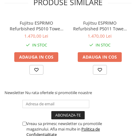
PRODUSE SIMILARE
Fujitsu ESPRIMO
Fujitsu ESPRIMO
Refurbished P5010 Tower,
Refurbished P5011 Tower,
i5-10500, 8 GB, 256 SSD,
i5-10500, 8 GB, 256 SSD,
1.470,00 Lei
1.470,00 Lei
Win 11 Pro
Win 11 Pro
IN STOC
IN STOC
ADAUGA IN COS
ADAUGA IN COS
Newsletter
Nu rata ofertele si promotiile noastre
Vreau sa primesc newsletter cu promotiile
magazinului. Afla mai multe in
Politica de
Confidentialitate