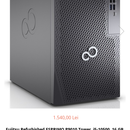
Genti Laptop
Coolere
Incarcatoare laptop
Surse PC
Incarcatoare laptop refurbished
Carcase
Standuri și Coolere Laptop
Placi de baza
Alte accesorii
Ventilatoare carcasa
Card reader
Componente Renew/Refurbished
Placi de baza REFURBISHED
Procesoare
Placi VIDEO
PC All-in-One
Calculatoare All-in-One NOI
All-in-One REFURBISHED
Calculatoare All-in-One RENEW
Componente All-in-One
1.540,00 Lei
Fujitsu Refurbished ESPRIMO P9010 Tower, i5-10500, 16 GB,