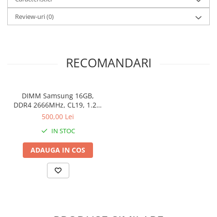
Review-uri
(0)
RECOMANDARI
DIMM Samsung 16GB,
DDR4 2666MHz, CL19, 1.2V,
Non-ECC, bulk
500,00 Lei
IN STOC
ADAUGA IN COS