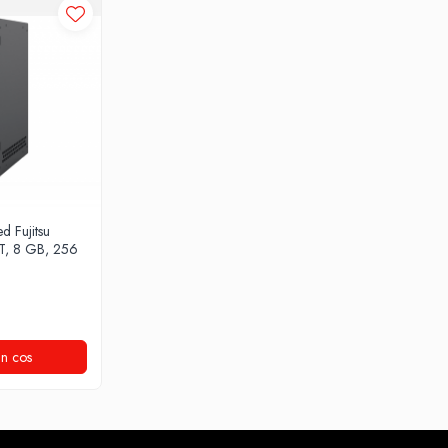
d Fujitsu
T, 8 GB, 256
n cos