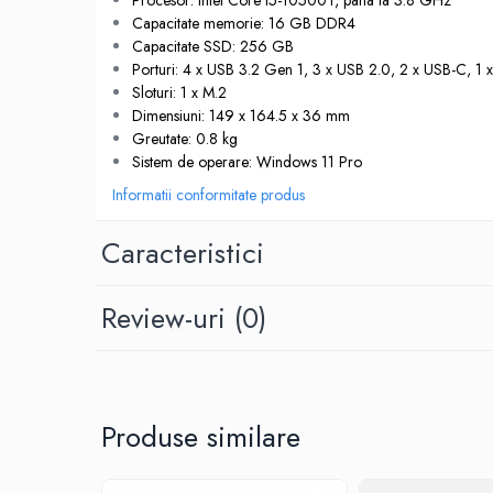
Procesor: Intel Core i5-10500T, pana la 3.8 GHz
Capacitate memorie: 16 GB DDR4
Memorii PC
Capacitate SSD: 256 GB
Procesoare
Porturi: 4 x USB 3.2 Gen 1, 3 x USB 2.0, 2 x USB-C, 1 x
Placi video
Sloturi: 1 x M.2
SSD
Dimensiuni: 149 x 164.5 x 36 mm
Coolere
Greutate: 0.8 kg
Sistem de operare: Windows 11 Pro
Surse PC
Informatii conformitate produs
Carcase
Placi de baza
Caracteristici
Ventilatoare carcasa
Componente Renew/Refurbished
Review-uri
(0)
Placi de baza REFURBISHED
Procesoare
Placi VIDEO
PC All-in-One
Produse similare
Calculatoare All-in-One NOI
All-in-One REFURBISHED