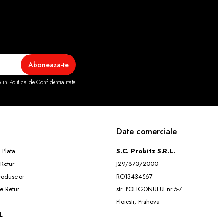
e in
Politica de Confidentialitate
Date comerciale
 Plata
S.C. Probitz S.R.L.
 Retur
J29/873/2000
roduselor
RO13434567
e Retur
str. POLIGONULUI nr.5-7
Ploiesti, Prahova
L