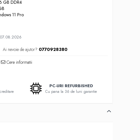
 16 GB DDR4
 GB
indows 11 Pro
 07.08.2026
Ai nevoie de ajutor?
0770928380
Cere informatii
PC-URI REFURBISHED
creditare
Cu pana la 36 de luni garantie