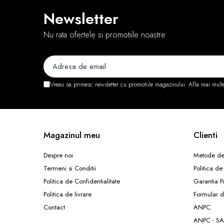
Newsletter
Periferice
Periferice PC
Nu rata ofertele si promotiile noastre
Hard Disk-uri & SSD-uri externe
Tastaturi
Mouse
UPS-uri
Vreau sa primesc newsletter cu promotiile magazinului. Afla mai mult
Accesorii UPS-uri
Statii GRAFICE
Statii GRAFICE NOI
Magazinul meu
Clienti
Statii GRAFICE Refurbished
Despre noi
Metode de
Imprimante&Consumabile
Termeni si Conditii
Politica de
Tonere
Politica de Confidentialitate
Garantia P
Accesorii Printing
Politica de livrare
Formular d
Cartuse cerneala
Contact
ANPC
Drum
ANPC - SA