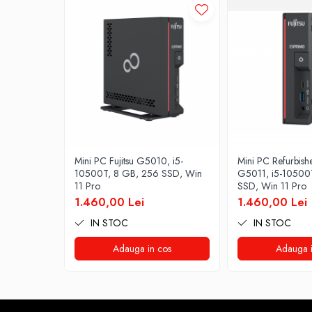
Calculatoare All-in-One RENEW
Componente All-in-One
Monitoare
Monitoare NOI
Monitoare Refurbished
Monitoare Renew
Monitoare Second-Hand
Servere
Hard Disk-uri SERVER
Mini PC Fujitsu G5010, i5-
Mini PC Refurbishe
10500T, 8 GB, 256 SSD, Win
G5011, i5-10500
Accesorii server
11 Pro
SSD, Win 11 Pro
1.460,00 Lei
1.460,00 Lei
Cabinete metalice
IN STOC
IN STOC
Carcase server
Memorii RAM Server
Adauga in cos
Adauga i
Procesoare server
Sisteme server
Stabilizatoare de tensiune