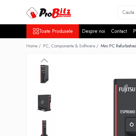
Toate Produsele
Toate Produsele
Despre noi
Contact
P
Laptopuri si accesorii
Laptopuri
Home /
PC, Componente & Software /
Mini PC Refurbishe
Laptopuri Noi
Laptopuri Renew
Laptopuri Refurbished
Laptopuri Second-hand
Componente NOI Laptop
Memorii laptop
Baterii laptop
Componente REFURBISHED Laptop
Hard Disk-uri Refurbished
Accesorii Laptop
Docking stations