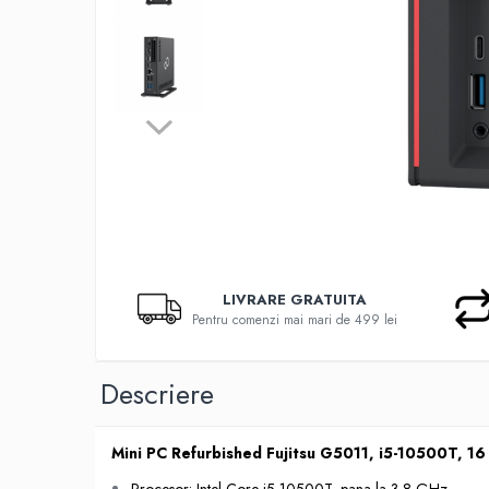
Genti Laptop
Incarcatoare laptop
Incarcatoare laptop refurbished
Standuri și Coolere Laptop
Alte accesorii
Card reader
PC, Componente & Software
Calculatoare
Calculatoare NOI
Calculatoare Mini NOI
LIVRARE GRATUITA
Calculatoare SECOND-HAND
Pentru comenzi mai mari de 499 lei
Calculatoare GAMING
Calculatoare REFURBISHED
Descriere
Calculatoare RENEW
Calculatoare WORKSTATION
Componente PC NOI
Mini PC Refurbished Fujitsu G5011, i5-10500T, 1
Hard Disk-uri Desktop