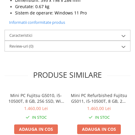
Dimensiuni: 395 x 198 x 284 mm
Greutate: 0.67 kg
Sistem de operare: Windows 11 Pro
Informatii conformitate produs
Caracteristici
Review-uri
(0)
PRODUSE SIMILARE
Mini PC Fujitsu G5010, i5-
Mini PC Refurbished Fujitsu
10500T, 8 GB, 256 SSD, Win
G5011, i5-10500T, 8 GB, 256
11 Pro
SSD, Win 11 Pro
1.460,00 Lei
1.460,00 Lei
IN STOC
IN STOC
ADAUGA IN COS
ADAUGA IN COS