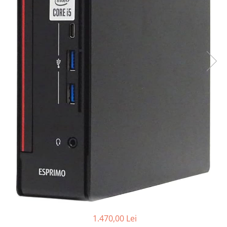
Genti Laptop
Coolere
Incarcatoare laptop
Surse PC
Incarcatoare laptop refurbished
Carcase
Standuri și Coolere Laptop
Placi de baza
Alte accesorii
Ventilatoare carcasa
Card reader
Componente Renew/Refurbished
Placi de baza REFURBISHED
Procesoare
Placi VIDEO
PC All-in-One
Calculatoare All-in-One NOI
All-in-One REFURBISHED
Calculatoare All-in-One RENEW
Componente All-in-One
1.470,00 Lei