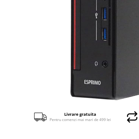
Docking stations
Genti Laptop
Incarcatoare laptop
Incarcatoare laptop refurbished
Standuri și Coolere Laptop
Alte accesorii
Card reader
PC, Componente & Software
Calculatoare
Calculatoare NOI
Calculatoare Mini NOI
Calculatoare SECOND-HAND
Calculatoare GAMING
Calculatoare REFURBISHED
Livrare gratuita
Calculatoare RENEW
Pentru comenzi mai mari de 499 lei
Calculatoare WORKSTATION
Componente PC NOI