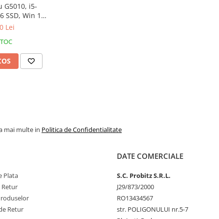
u G5010, i5-
56 SSD, Win 11
o
0 Lei
STOC
COS
la mai multe in
Politica de Confidentialitate
DATE COMERCIALE
 Plata
S.C. Probitz S.R.L.
e Retur
J29/873/2000
Produselor
RO13434567
de Retur
str. POLIGONULUI nr.5-7