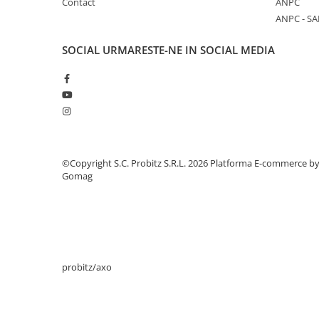
Contact
ANPC
Stabilizatoare de tensiune
ANPC - SA
Periferice
SOCIAL
URMARESTE-NE IN SOCIAL MEDIA
Periferice PC
Hard Disk-uri & SSD-uri externe
Tastaturi
Mouse
UPS-uri
Accesorii UPS-uri
©Copyright S.C. Probitz S.R.L. 2026
Platforma E-commerce b
Gomag
Statii GRAFICE
Statii GRAFICE NOI
Statii GRAFICE Refurbished
Imprimante&Consumabile
Tonere
probitz/axo
Accesorii Printing
Cartuse cerneala