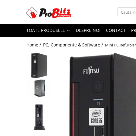
Toate Produsele
TOATE PRODUSELE
DESPRE NOI
CONTACT
P
Laptopuri si accesorii
Laptopuri
Home /
PC, Componente & Software /
Mini PC Refurbish
Laptopuri Noi
Laptopuri Renew
Laptopuri Refurbished
Laptopuri Second-hand
Componente NOI Laptop
Memorii laptop
Hard Disk-uri laptop
Baterii laptop
Componente REFURBISHED Laptop
Hard Disk-uri Refurbished
Accesorii Laptop