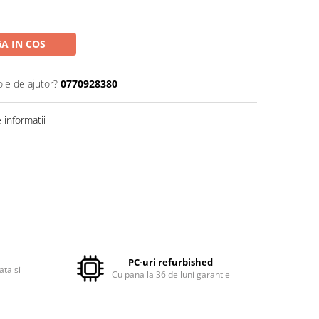
A IN COS
oie de ajutor?
0770928380
informatii
PC-uri refurbished
ata si
Cu pana la 36 de luni garantie