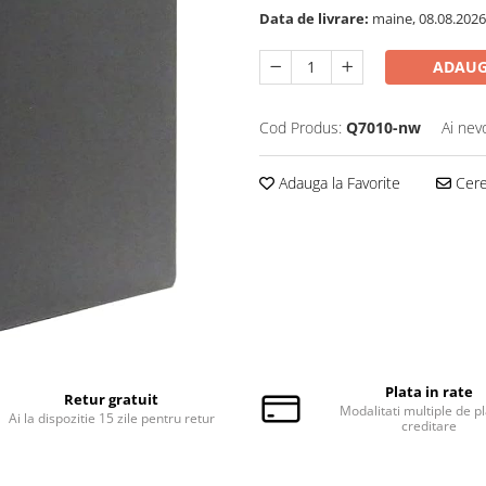
Data de livrare:
maine, 08.08.2026
ADAUG
Cod Produs:
Q7010-nw
Ai nev
Adauga la Favorite
Cere 
Plata in rate
Retur gratuit
Modalitati multiple de pl
Ai la dispozitie 15 zile pentru retur
creditare