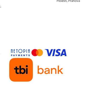
Ploiesti, Prahova
L
y