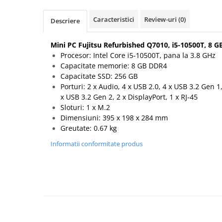
Hard Disk-uri Desktop
Caracteristici
Review-uri
(0)
Descriere
Memorii PC
Procesoare
Mini PC Fujitsu Refurbished Q7010, i5-10500T, 8 G
Placi video
Procesor: Intel Core i5-10500T, pana la 3.8 GHz
SSD
Capacitate memorie: 8 GB DDR4
Coolere
Capacitate SSD: 256 GB
Porturi: 2 x Audio, 4 x USB 2.0, 4 x USB 3.2 Gen 1
Surse PC
x USB 3.2 Gen 2, 2 x DisplayPort, 1 x RJ-45
Carcase
Sloturi: 1 x M.2
Placi de baza
Dimensiuni: 395 x 198 x 284 mm
Ventilatoare carcasa
Greutate: 0.67 kg
Componente Renew/Refurbished
Informatii conformitate produs
Placi de baza REFURBISHED
Procesoare
Placi VIDEO
PC All-in-One
Calculatoare All-in-One NOI
All-in-One REFURBISHED