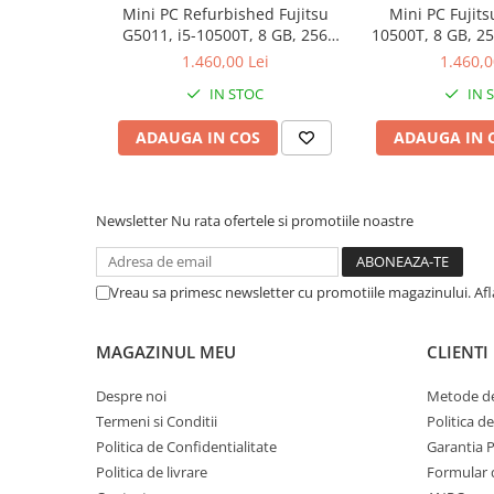
Mini PC Refurbished Fujitsu
Mini PC Fujits
Calculatoare All-in-One RENEW
G5011, i5-10500T, 8 GB, 256
10500T, 8 GB, 2
SSD, Win 11 Pro
Pr
Componente All-in-One
1.460,00 Lei
1.460,0
Monitoare
IN STOC
IN 
Monitoare NOI
ADAUGA IN COS
ADAUGA IN 
Monitoare Refurbished
Monitoare Renew
Monitoare Second-Hand
Newsletter
Nu rata ofertele si promotiile noastre
Servere
Hard Disk-uri SERVER
Vreau sa primesc newsletter cu promotiile magazinului. Af
Accesorii server
Cabinete metalice
MAGAZINUL MEU
CLIENTI
Carcase server
Despre noi
Metode de
Memorii RAM Server
Termeni si Conditii
Politica d
Politica de Confidentialitate
Garantia 
Procesoare server
Politica de livrare
Formular 
Sisteme server