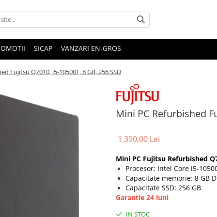
ROMOTII
SICAP
VANZARI EN-GROS
ed Fujitsu Q7010, i5-10500T, 8 GB, 256 SSD
Mini PC Refurbished Fu
1.390,00 Lei
Mini PC Fujitsu Refurbished Q7
Procesor: Intel Core i5-1050
Capacitate memorie: 8 GB 
Capacitate SSD: 256 GB
Garantie 24 luni
IN STOC