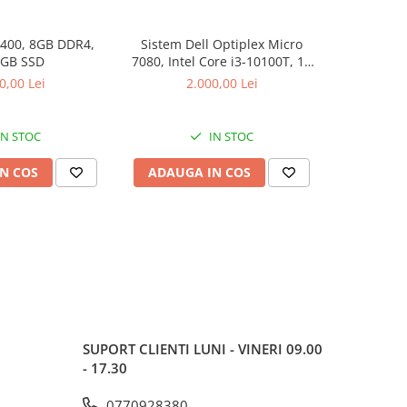
9400, 8GB DDR4,
Sistem Dell Optiplex Micro
DIMM Sa
 GB SSD
7080, Intel Core i3-10100T, 16
2666MHz, C
GB RAM, 512 GB SSD, Win 11
0,00 Lei
2.000,00 Lei
Pro
IN STOC
IN STOC
N COS
ADAUGA IN COS
ADAUG
SUPORT CLIENTI
LUNI - VINERI 09.00
- 17.30
0770928380