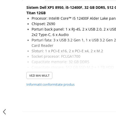
Hard Disk-uri Desktop
Sistem Dell XPS 8950, i5-12400F, 32 GB DDR5, 512
Memorii PC
Titan 12GB
Procesor: Intel® Core™ i5 12400F Alder Lake pan
Procesoare
Chipset: Z690
Placi video
Porturi back panel: 1 x RJ-45, 2 x USB 2.0, 2 x US
SSD
2x2 Type-C, 6 x Audio
Coolere
Porturi fata: 3 x USB 3.2 Gen 1, 1 x USB 3.2 Gen 2
Card Reader
Surse PC
Sloturi: 1 x PCI-E x16, 2 x PCI-E x4, 2 x M.2
Carcase
Socket procesor: FCLGA1700
Placi de baza
Capacitate memorie: 32 GB DDR5
Ventilatoare carcasa
Capacitate stocare: 512 GB SSD M.2 + 1 TB HDD
Placa video: Intel Sparkle Arc B580 Titan 12GB G
Componente Renew/Refurbished
VEZI MAI MULT
DisplayPort
Placi de baza REFURBISHED
Informatii conformitate produs
Procesoare
Placi VIDEO
PC All-in-One
Calculatoare All-in-One NOI
All-in-One REFURBISHED