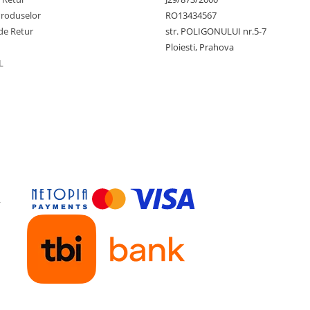
Produselor
RO13434567
de Retur
str. POLIGONULUI nr.5-7
Ploiesti, Prahova
L
y