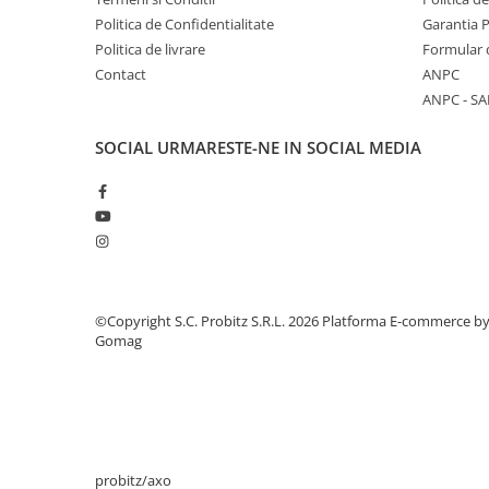
Stabilizatoare de tensiune
Politica de Confidentialitate
Garantia 
Politica de livrare
Formular 
Periferice
Contact
ANPC
Periferice PC
ANPC - SA
Hard Disk-uri & SSD-uri externe
SOCIAL
URMARESTE-NE IN SOCIAL MEDIA
Tastaturi
Mouse
UPS-uri
Accesorii UPS-uri
Statii GRAFICE
Statii GRAFICE NOI
©Copyright S.C. Probitz S.R.L. 2026
Platforma E-commerce b
Statii GRAFICE Refurbished
Gomag
Imprimante&Consumabile
Tonere
Accesorii Printing
Cartuse cerneala
probitz/axo