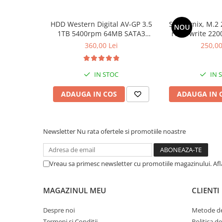
Calculatoare All-in-One RENEW
HDD Western Digital AV-GP 3.5
SSD Hynix, M.2 
Componente All-in-One
NOU
1TB 5400rpm 64MB SATA3
read/write 220
Monitoare
(WD10EURX)
bul
360,00 Lei
250,00
Monitoare NOI
Monitoare Refurbished
IN STOC
IN 
Monitoare Renew
ADAUGA IN COS
ADAUGA IN 
Monitoare Second-Hand
Servere
Hard Disk-uri SERVER
Newsletter
Nu rata ofertele si promotiile noastre
Accesorii server
Cabinete metalice
Vreau sa primesc newsletter cu promotiile magazinului. Af
Carcase server
Memorii RAM Server
MAGAZINUL MEU
CLIENTI
Procesoare server
Despre noi
Metode de
Sisteme server
Termeni si Conditii
Politica d