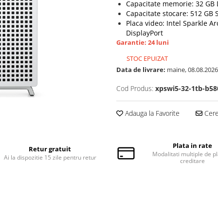
Capacitate memorie: 32 GB
Capacitate stocare: 512 GB
Placa video: Intel Sparkle A
DisplayPort
Garantie: 24 luni
STOC EPUIZAT
Data de livrare:
maine, 08.08.2026
Cod Produs:
xpswi5-32-1tb-b58
Adauga la Favorite
Cere 
Plata in rate
Retur gratuit
Modalitati multiple de pl
Ai la dispozitie 15 zile pentru retur
creditare