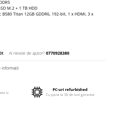
 DDR5
 SSD M.2 + 1 TB HDD
rc B580 Titan 12GB GDDR6, 192-bit, 1 x HDMI, 3 x
0t
Ai nevoie de ajutor?
0770928380
informatii
PC-uri refurbished
ata si
Cu pana la 36 de luni garantie