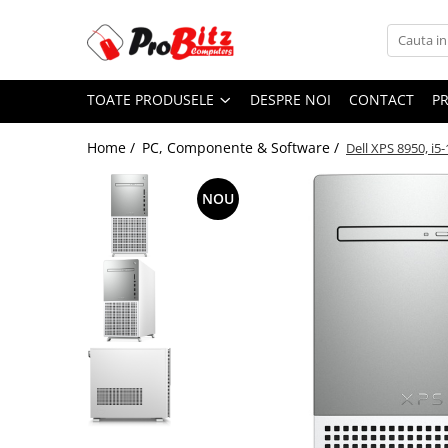
Toate Produsele
TOATE PRODUSELE
DESPRE NOI
CONTACT
P
Laptopuri si accesorii
Laptopuri
Home /
PC, Componente & Software /
Dell XPS 8950, i
Laptopuri Noi
Laptopuri Renew
NOU
Laptopuri Refurbished
Laptopuri Second-hand
Componente NOI Laptop
Memorii laptop
Hard Disk-uri laptop
Baterii laptop
Componente REFURBISHED Laptop
Hard Disk-uri Refurbished
Accesorii Laptop