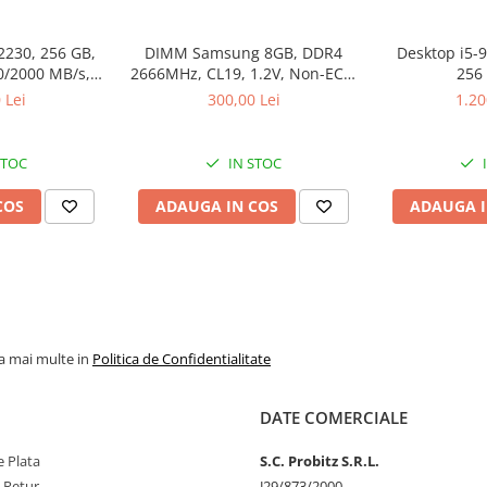
2230, 256 GB,
DIMM Samsung 8GB, DDR4
Desktop i5-
0/2000 MB/s,
2666MHz, CL19, 1.2V, Non-ECC,
256
k
bulk
 Lei
300,00 Lei
1.20
STOC
IN STOC
COS
ADAUGA IN COS
ADAUGA I
la mai multe in
Politica de Confidentialitate
DATE COMERCIALE
 Plata
S.C. Probitz S.R.L.
e Retur
J29/873/2000