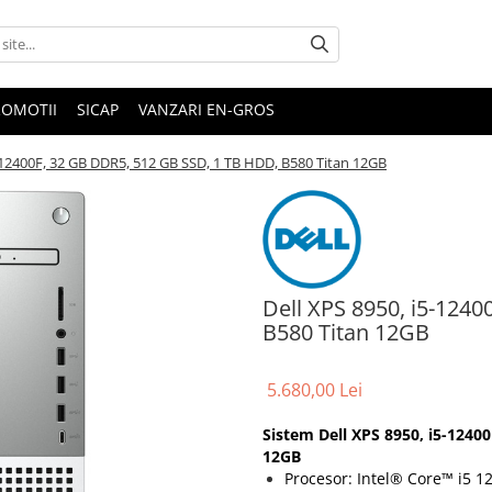
ROMOTII
SICAP
VANZARI EN-GROS
5-12400F, 32 GB DDR5, 512 GB SSD, 1 TB HDD, B580 Titan 12GB
Dell XPS 8950, i5-124
B580 Titan 12GB
5.680,00 Lei
Sistem Dell XPS 8950, i5-1240
12GB
Procesor: Intel® Core™ i5 1