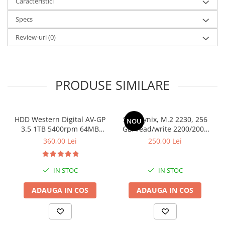
Caracteristici
Specs
Review-uri
(0)
PRODUSE SIMILARE
HDD Western Digital AV-GP
SSD Hynix, M.2 2230, 256
NOU
3.5 1TB 5400rpm 64MB
GB, read/write 2200/2000
SATA3 (WD10EURX)
MB/s, bulk
360,00 Lei
250,00 Lei
IN STOC
IN STOC
ADAUGA IN COS
ADAUGA IN COS