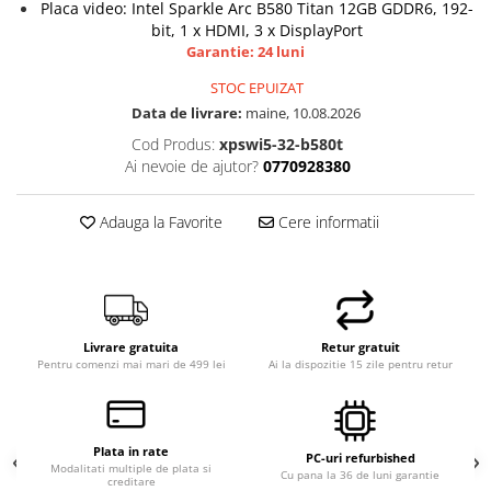
Placa video: Intel Sparkle Arc B580 Titan 12GB GDDR6, 192-
bit, 1 x HDMI, 3 x DisplayPort
Garantie: 24 luni
STOC EPUIZAT
Data de livrare:
maine, 10.08.2026
Cod Produs:
xpswi5-32-b580t
Ai nevoie de ajutor?
0770928380
Adauga la Favorite
Cere informatii
Livrare gratuita
Retur gratuit
Pentru comenzi mai mari de 499 lei
Ai la dispozitie 15 zile pentru retur
Plata in rate
PC-uri refurbished
Modalitati multiple de plata si
Cu pana la 36 de luni garantie
creditare