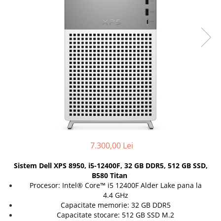
Genti Laptop
Coolere
Incarcatoare laptop
Surse PC
Incarcatoare laptop refurbished
Carcase
Standuri și Coolere Laptop
Placi de baza
Alte accesorii
Ventilatoare carcasa
Card reader
Componente Renew/Refurbished
Placi de baza REFURBISHED
Procesoare
Placi VIDEO
PC All-in-One
Calculatoare All-in-One NOI
7.300,00 Lei
All-in-One REFURBISHED
Sistem Dell XPS 8950, i5-12400F, 32 GB DDR5, 512 GB SSD,
Calculatoare All-in-One RENEW
B580 Titan
Componente All-in-One
Procesor: Intel® Core™ i5 12400F Alder Lake pana la
4.4 GHz
Capacitate memorie: 32 GB DDR5
Capacitate stocare: 512 GB SSD M.2