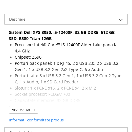
Descriere
Sistem Dell XPS 8950, i5-12400F, 32 GB DDR5, 512 GB
SSD, B580 Titan 12GB
Procesor: Intel® Core™ i5 12400F Alder Lake pana la
4.4 GHz
Chipset: Z690
Porturi back panel: 1 x RJ-45, 2 x USB 2.0, 2 x USB 3.2
Gen 1, 1 x USB 3.2 Gen 2x2 Type-C, 6 x Audio
Porturi fata: 3 x USB 3.2 Gen 1, 1 x USB 3.2 Gen 2 Type
C, 1 x Audio, 1 x SD Card Reader
Sloturi: 1 x PCI-E x16, 2 x PCI-E x4, 2 x M.2
Socket procesor: FCLGA1700
Capacitate memorie: 32 GB DDR5
Capacitate stocare: 512 GB SSD M.2
VEZI MAI MULT
Placa video: Intel Sparkle Arc B580 Titan 12GB GDDR6,
192-bit, 1 x HDMI, 3 x DisplayPort
Informatii conformitate produs