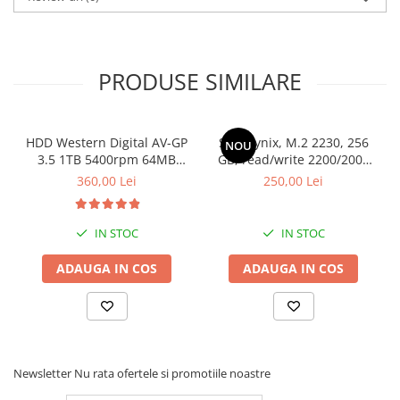
Stabilizatoare de tensiune
Periferice
Periferice PC
PRODUSE SIMILARE
Hard Disk-uri & SSD-uri externe
Tastaturi
HDD Western Digital AV-GP
SSD Hynix, M.2 2230, 256
Mouse
NOU
3.5 1TB 5400rpm 64MB
GB, read/write 2200/2000
UPS-uri
SATA3 (WD10EURX)
MB/s, bulk
360,00 Lei
250,00 Lei
Accesorii UPS-uri
Statii GRAFICE
IN STOC
IN STOC
Statii GRAFICE NOI
ADAUGA IN COS
ADAUGA IN COS
Statii GRAFICE Refurbished
Imprimante&Consumabile
Tonere
Accesorii Printing
Newsletter
Nu rata ofertele si promotiile noastre
Cartuse cerneala