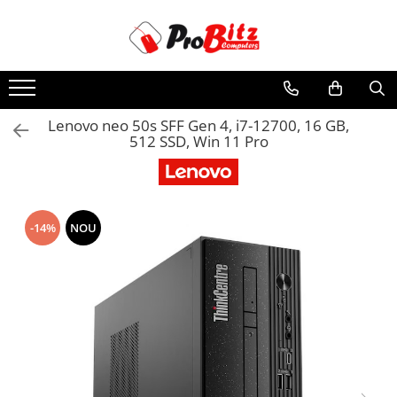
Toate Produsele
Laptopuri si accesorii
Laptopuri
Lenovo neo 50s SFF Gen 4, i7-12700, 16 GB,
512 SSD, Win 11 Pro
Laptopuri Noi
Laptopuri Renew
Laptopuri Refurbished
Laptopuri Second-hand
-14%
NOU
Componente NOI Laptop
Memorii laptop
Hard Disk-uri laptop
Baterii laptop
Componente REFURBISHED Laptop
Hard Disk-uri Refurbished
Accesorii Laptop