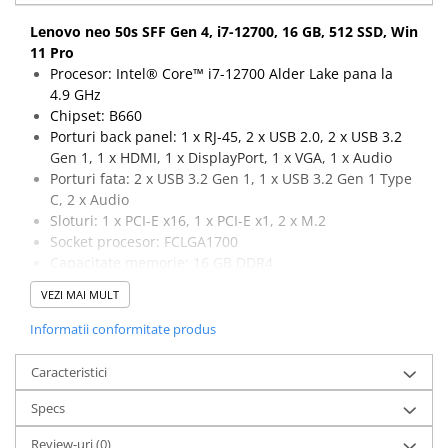
Calculatoare All-in-One RENEW
Lenovo neo 50s SFF Gen 4, i7-12700, 16 GB, 512 SSD, Win
Componente All-in-One
11 Pro
Procesor: Intel® Core™ i7-12700 Alder Lake pana la
Monitoare
4.9 GHz
Monitoare NOI
Chipset: B660
Monitoare Refurbished
Porturi back panel: 1 x RJ-45, 2 x USB 2.0, 2 x USB 3.2
Gen 1, 1 x HDMI, 1 x DisplayPort, 1 x VGA, 1 x Audio
Monitoare Renew
Porturi fata: 2 x USB 3.2 Gen 1, 1 x USB 3.2 Gen 1 Type
Monitoare Second-Hand
C, 2 x Audio
Sloturi: 1 x PCI-E x16, 1 x PCI-E x1, 2 x M.2
Servere
Socket procesor: FCLGA1700
Hard Disk-uri SERVER
Capacitate memorie: 16 GB DDR4
Capacitate stocare: 512 GB SSD M.2
Accesorii server
VEZI MAI MULT
Sistem de operare: Windows 11 Pro
Cabinete metalice
Informatii conformitate produs
Carcase server
Caracteristici
Memorii RAM Server
Procesoare server
Specs
Sisteme server
Review-uri
(0)