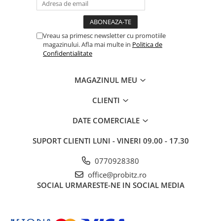
Drum
Imprimante de format mare
Imprimante Foto
Vreau sa primesc newsletter cu promotiile
magazinului. Afla mai multe in
Politica de
Imprimante Inkjet
Confidentialitate
Imprimante laser
MAGAZINUL MEU
Multifunctionale Inkjet
Multifunctionale laser
CLIENTI
Scannere
DATE COMERCIALE
Retelistica
Accesorii switch-uri
SUPORT CLIENTI
LUNI - VINERI 09.00 - 17.30
Switch-uri
0770928380
Adaptoare PowerLAN
office@probitz.ro
SOCIAL
URMARESTE-NE IN SOCIAL MEDIA
Alte accesorii retea
Access Points & Range Extendere
Placi de retea