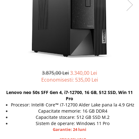
Docking stations
Genti Laptop
Incarcatoare laptop
Incarcatoare laptop refurbished
Standuri și Coolere Laptop
Alte accesorii
Card reader
PC, Componente & Software
Calculatoare
3.875,00 Lei
3.340,00 Lei
Economisesti:
535,00
Lei
Calculatoare NOI
Calculatoare Mini NOI
Lenovo neo 50s SFF Gen 4, i7-12700, 16 GB, 512 SSD, Win 11
Calculatoare SECOND-HAND
Pro
Calculatoare GAMING
Procesor: Intel® Core™ i7-12700 Alder Lake pana la 4.9 GHz
Capacitate memorie: 16 GB DDR4
Calculatoare REFURBISHED
Capacitate stocare: 512 GB SSD M.2
Calculatoare RENEW
Sistem de operare: Windows 11 Pro
Calculatoare WORKSTATION
Garantie: 24 luni
Componente PC NOI