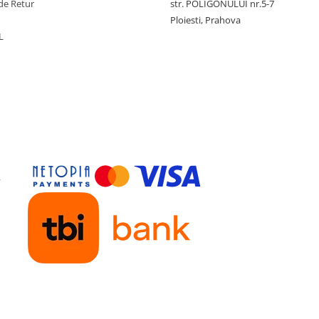
de Retur
str. POLIGONULUI nr.5-7
Ploiesti, Prahova
L
y