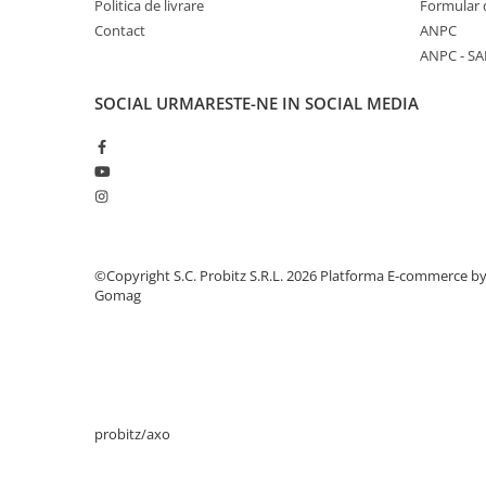
Politica de livrare
Formular 
Stabilizatoare de tensiune
Contact
ANPC
ANPC - SA
Periferice
Periferice PC
SOCIAL
URMARESTE-NE IN SOCIAL MEDIA
Hard Disk-uri & SSD-uri externe
Tastaturi
Mouse
UPS-uri
Accesorii UPS-uri
Statii GRAFICE
©Copyright S.C. Probitz S.R.L. 2026
Platforma E-commerce b
Gomag
Statii GRAFICE NOI
Statii GRAFICE Refurbished
Imprimante&Consumabile
Tonere
Accesorii Printing
probitz/axo
Cartuse cerneala