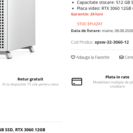
Capacitate stocare: 512 GB
Placa video: RTX 3060 12GB 
Garantie: 24 luni
STOC EPUIZAT
Data de livrare:
maine, 08.08.2026
Cod Produs:
xpsw-32-3060-12
Adauga la Favorite
Cere 
Plata in rate
Retur gratuit
Modalitati multiple de pl
Ai la dispozitie 15 zile pentru retur
creditare
 GB SSD, RTX 3060 12GB