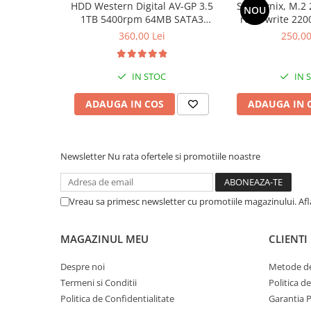
HDD Western Digital AV-GP 3.5
SSD Hynix, M.2 
NOU
Calculatoare All-in-One RENEW
1TB 5400rpm 64MB SATA3
read/write 220
(WD10EURX)
bul
Componente All-in-One
360,00 Lei
250,00
Monitoare
Monitoare NOI
IN STOC
IN 
Monitoare Refurbished
ADAUGA IN COS
ADAUGA IN 
Monitoare Renew
Monitoare Second-Hand
Newsletter
Nu rata ofertele si promotiile noastre
Servere
Hard Disk-uri SERVER
Accesorii server
Vreau sa primesc newsletter cu promotiile magazinului. Af
Cabinete metalice
MAGAZINUL MEU
CLIENTI
Carcase server
Memorii RAM Server
Despre noi
Metode de
Termeni si Conditii
Politica d
Procesoare server
Politica de Confidentialitate
Garantia 
Sisteme server