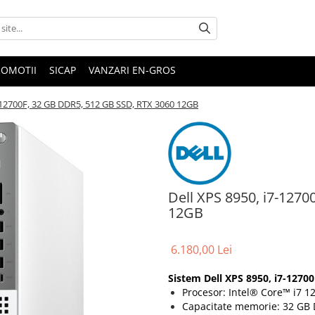
ROMOTII
SICAP
VANZARI EN-GROS
7-12700F, 32 GB DDR5, 512 GB SSD, RTX 3060 12GB
Dell XPS 8950, i7-127
12GB
6.180,00 Lei
Sistem Dell XPS 8950, i7-1270
Procesor: Intel® Core™ i7 1
Capacitate memorie: 32 GB