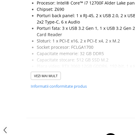
Procesor: Intel® Core™ i7 12700F Alder Lake pan
Hard Disk-uri Desktop
Chipset: Z690
Memorii PC
Porturi back panel: 1 x RJ-45, 2 x USB 2.0, 2 x US
2x2 Type-C, 6 x Audio
Procesoare
Porturi fata: 3 x USB 3.2 Gen 1, 1 x USB 3.2 Gen 2
Placi video
Card Reader
SSD
Sloturi: 1 x PCI-E x16, 2 x PCI-E x4, 2 x M.2
Coolere
Socket procesor: FCLGA1700
Surse PC
Capacitate memorie: 32 GB DDR5
Capacitate stocare: 512 GB SSD M.2
Carcase
Placa video: RTX 3060 12GB GDDR6, 192-bit, 1 x 
Placi de baza
VEZI MAI MULT
Ventilatoare carcasa
Componente Renew/Refurbished
Informatii conformitate produs
Placi de baza REFURBISHED
Procesoare
Placi VIDEO
PC All-in-One
Calculatoare All-in-One NOI
All-in-One REFURBISHED