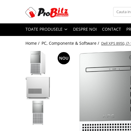
Toate Produsele
TOATE PRODUSELE
DESPRE NOI
CONTACT
P
Laptopuri si accesorii
Laptopuri
Home /
PC, Componente & Software /
Dell XPS 8950, i
Laptopuri Noi
Laptopuri Renew
NOU
Laptopuri Refurbished
Laptopuri Second-hand
Componente NOI Laptop
Memorii laptop
Hard Disk-uri laptop
Baterii laptop
Componente REFURBISHED Laptop
Hard Disk-uri Refurbished
Accesorii Laptop