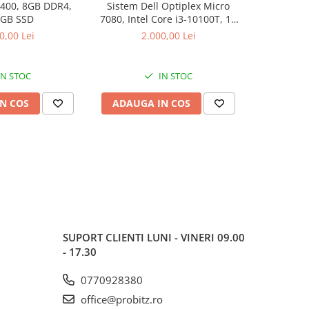
9400, 8GB DDR4,
Sistem Dell Optiplex Micro
DIMM Sa
 GB SSD
7080, Intel Core i3-10100T, 16
2666MHz, C
GB RAM, 512 GB SSD, Win 11
0,00 Lei
2.000,00 Lei
Pro
IN STOC
IN STOC
N COS
ADAUGA IN COS
ADAUG
SUPORT CLIENTI
LUNI - VINERI 09.00
- 17.30
0770928380
office@probitz.ro