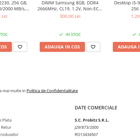
2230, 256 GB,
DIMM Samsung 8GB, DDR4
Desktop i5-
0/2000 MB/s,
2666MHz, CL19, 1.2V, Non-ECC,
256
k
bulk
 Lei
300,00 Lei
1.20
STOC
IN STOC
COS
ADAUGA IN COS
ADAUGA I
la mai multe in
Politica de Confidentialitate
DATE COMERCIALE
 Plata
S.C. Probitz S.R.L.
e Retur
J29/873/2000
Produselor
RO13434567