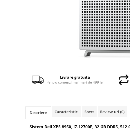
Docking stations
Genti Laptop
Incarcatoare laptop
Incarcatoare laptop refurbished
Standuri și Coolere Laptop
Alte accesorii
Card reader
PC, Componente & Software
Calculatoare
Calculatoare NOI
Livrare gratuita
Calculatoare Mini NOI
Pentru comenzi mai mari de 499 lei
Calculatoare SECOND-HAND
Calculatoare GAMING
Calculatoare REFURBISHED
Caracteristici
Specs
Review-uri
(0)
Calculatoare RENEW
Descriere
Calculatoare WORKSTATION
Sistem Dell XPS 8950, i7-12700F, 32 GB DDR5, 512
Componente PC NOI