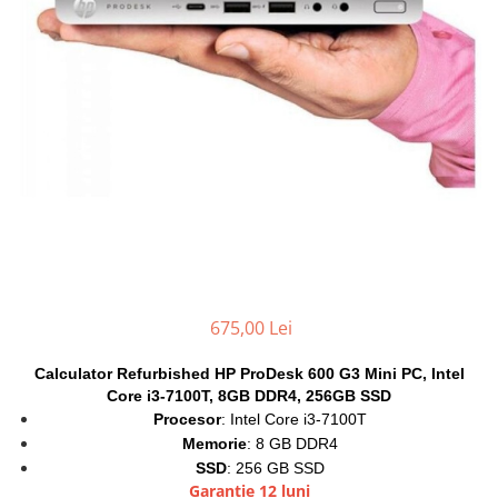
Genti Laptop
Coolere
Incarcatoare laptop
Surse PC
Incarcatoare laptop refurbished
Carcase
Standuri și Coolere Laptop
Placi de baza
Alte accesorii
Ventilatoare carcasa
Card reader
Componente Renew/Refurbished
Placi de baza REFURBISHED
Procesoare
Placi VIDEO
PC All-in-One
Calculatoare All-in-One NOI
675,00 Lei
All-in-One REFURBISHED
Calculator Refurbished HP ProDesk 600 G3 Mini PC, Intel
Calculatoare All-in-One RENEW
Core i3-7100T, 8GB DDR4, 256GB SSD
Componente All-in-One
Procesor
: Intel Core i3-7100T
Memorie
: 8 GB DDR4
SSD
: 256 GB SSD
Garantie 12 luni