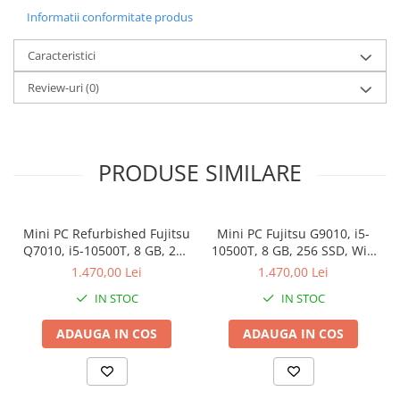
Garantie 12 luni
Informatii conformitate produs
Caracteristici
Review-uri
(0)
PRODUSE SIMILARE
Mini PC Refurbished Fujitsu
Mini PC Fujitsu G9010, i5-
Q7010, i5-10500T, 8 GB, 256
10500T, 8 GB, 256 SSD, Win
SSD, Win 11 Pro
11 Pro
1.470,00 Lei
1.470,00 Lei
IN STOC
IN STOC
ADAUGA IN COS
ADAUGA IN COS