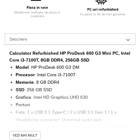
Plata in rate
PC-uri refurbished
Modalitati multiple de plata si
Cu pana la 36 de luni garantie
creditare
Descriere
Calculator Refurbished HP ProDesk 600 G3 Mini PC, Intel
Core i3-7100T, 8GB DDR4, 256GB SSD
Model
: HP ProDesk 600 G3 DM
Procesor
: Intel Core i3-7100T
Memorie
: 8 GB DDR4
SSD
: 256 GB SSD
Grafica
: Intel HD Graphics UHD 630
Porturi
:
Fata: 1 x USB 3.1 Type-C / 2 x USB 3.1 Gen 1 / 1 x
Headphone connector, Universal audio jack
Spate: 2 x DisplayPort / 4 x USB 3.1 Gen 1 / 1 x RJ-45 / 1
x power connector
VEZI MAI MULT