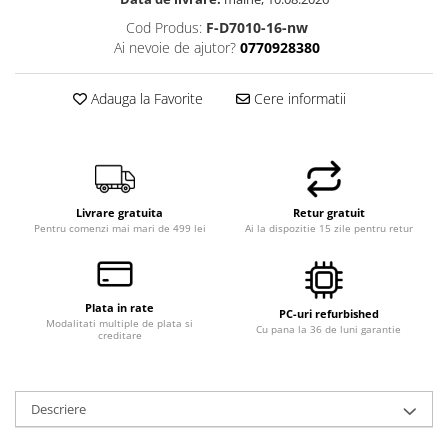
Cod Produs:
F-D7010-16-nw
Ai nevoie de ajutor?
0770928380
Adauga la Favorite
Cere informatii
Livrare gratuita
Retur gratuit
Pentru comenzi mai mari de 499 lei
Ai la dispozitie 15 zile pentru retur
Plata in rate
PC-uri refurbished
Modalitati multiple de plata si
Cu pana la 36 de luni garantie
creditare
Descriere