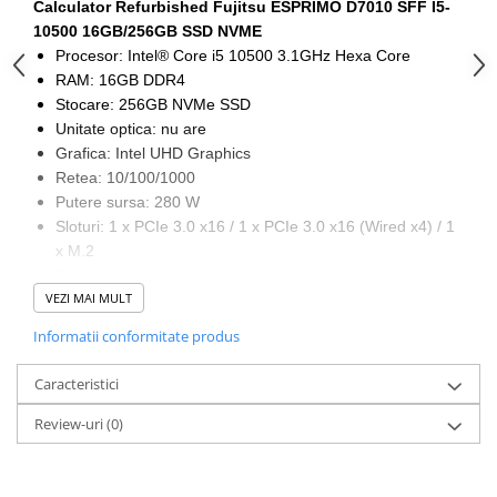
Calculator Refurbished Fujitsu ESPRIMO D7010 SFF I5-
10500 16GB/256GB SSD NVME
Procesor: Intel® Core i5 10500 3.1GHz Hexa Core
RAM: 16GB DDR4
Stocare: 256GB NVMe SSD
Unitate optica: nu are
Grafica: Intel UHD Graphics
Retea: 10/100/1000
Putere sursa: 280 W
Sloturi: 1 x PCIe 3.0 x16 / 1 x PCIe 3.0 x16 (Wired x4) / 1
x M.2
4 x USB 2.0, 6 x USB 3.2 Gen 1, 2 x USB 3.2 Gen 2, 2 x
Porturi:
DisplayPort, 1 x Serial, 1 x RJ-45
VEZI MAI MULT
Dimensiuni: (W x D x H): 31.4 x 29.6 x 8.0 cm
Informatii conformitate produs
Greutate: 8.0kg
Caracteristici
Review-uri
(0)