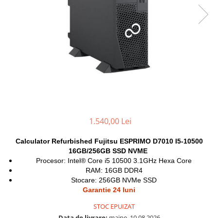
Genti Laptop
Coolere
Incarcatoare laptop
Surse PC
Incarcatoare laptop refurbished
Carcase
Standuri și Coolere Laptop
Placi de baza
Alte accesorii
Ventilatoare carcasa
Card reader
Componente Renew/Refurbished
Placi de baza REFURBISHED
Procesoare
Placi VIDEO
1.540,00 Lei
PC All-in-One
Calculator Refurbished Fujitsu ESPRIMO D7010 I5-10500
Calculatoare All-in-One NOI
16GB/256GB SSD NVME
All-in-One REFURBISHED
Procesor: Intel® Core i5 10500 3.1GHz Hexa Core
Calculatoare All-in-One RENEW
RAM: 16GB DDR4
Stocare: 256GB NVMe SSD
Componente All-in-One
Garantie 24 luni
STOC EPUIZAT
Data de livrare:
maine, 10.08.2026