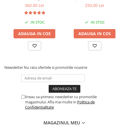
SATA3 (WD10EURX)
MB/s, bulk
360,00 Lei
250,00 Lei
IN STOC
IN STOC
ADAUGA IN COS
ADAUGA IN COS
Newsletter
Nu rata ofertele si promotiile noastre
Vreau sa primesc newsletter cu promotiile
magazinului. Afla mai multe in
Politica de
Confidentialitate
MAGAZINUL MEU