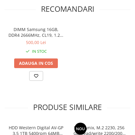
RECOMANDARI
DIMM Samsung 16GB,
DDR4 2666MHz, CL19, 1.2V,
Non-ECC, bulk
500,00 Lei
IN STOC
ADAUGA IN COS
PRODUSE SIMILARE
HDD Western Digital AV-GP
SSD Hynix, M.2 2230, 256
NOU
3.5 1TB 5400rpm 64MB
GB, read/write 2200/2000