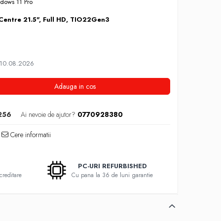
ndows 11 Pro
Centre 21.5", Full HD, TIO22Gen3
 10.08.2026
Adauga in cos
256
Ai nevoie de ajutor?
0770928380
Cere informatii
PC-URI REFURBISHED
creditare
Cu pana la 36 de luni garantie