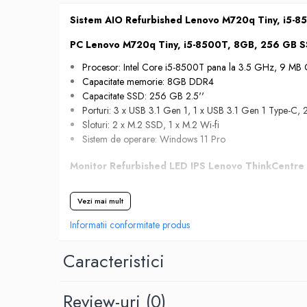
Hard Disk-uri Desktop
Sistem AIO Refurbished Lenovo M720q Tiny, i5-8
Memorii PC
PC Lenovo M720q Tiny, i5-8500T, 8GB, 256 GB S
Procesoare
Procesor: Intel Core i5-8500T pana la 3.5 GHz, 9 MB
Placi video
Capacitate memorie: 8GB DDR4
SSD
Capacitate SSD: 256 GB 2.5''
Coolere
Porturi: 3 x USB 3.1 Gen 1, 1 x USB 3.1 Gen 1 Type-C, 2
Surse PC
Sloturi: 2 x M.2 SSD, 1 x M.2 Wi-fi
Sistem de operare: Windows 11 Pro
Carcase
Placi de baza
Monitor Refurbished LED IPS Lenovo ThinkCentre 
Ventilatoare carcasa
Diagonala: 21.5 inch
Componente Renew/Refurbished
Vezi mai mult
Rezolutie: 1920 x 1080 Full HD
Placi de baza REFURBISHED
Luminozitate: 250 cd/m²
Informatii conformitate produs
Timp de raspuns: 14 ms
Procesoare
Garantie 24 luni
Placi VIDEO
Caracteristici
PC All-in-One
Calculatoare All-in-One NOI
Review-uri
(0)