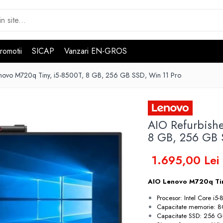
romotii
SICAP
Vanzari EN-GROS
enovo M720q Tiny, i5-8500T, 8 GB, 256 GB SSD, Win 11 Pro
AIO Refurbish
8 GB, 256 GB 
1.695,00 Lei
AIO Lenovo M720q Tin
Procesor: Intel Core i
Capacitate memorie: 
Capacitate SSD: 256 G