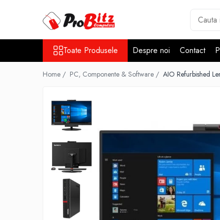
Toate Produsele
Toate Produsele
Despre noi
Contact
P
Laptopuri si accesorii
Laptopuri
Home /
PC, Componente & Software /
AIO Refurbished L
Laptopuri Noi
Laptopuri Renew
Laptopuri Refurbished
Laptopuri Second-hand
Componente NOI Laptop
Memorii laptop
Hard Disk-uri laptop
Baterii laptop
Componente REFURBISHED Laptop
Hard Disk-uri Refurbished
Accesorii Laptop