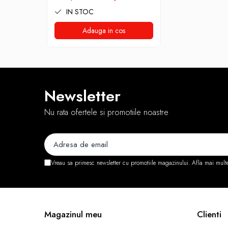
Stabilizatoare de tensiune
IN STOC
Periferice
Adauga in cos
Periferice PC
Hard Disk-uri & SSD-uri externe
Tastaturi
Mouse
Newsletter
UPS-uri
Nu rata ofertele si promotiile noastre
Accesorii UPS-uri
Statii GRAFICE
Statii GRAFICE NOI
Statii GRAFICE Refurbished
Vreau sa primesc newsletter cu promotiile magazinului. Afla mai mult
Imprimante&Consumabile
Tonere
Accesorii Printing
Magazinul meu
Clienti
Cartuse cerneala