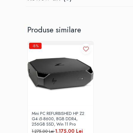
All-in-One REFURBISHED
Calculatoare All-in-One RENEW
Componente All-in-One
Monitoare
Produse similare
Monitoare NOI
Monitoare Refurbished
-8%
Monitoare Renew
Monitoare Second-Hand
Servere
Hard Disk-uri SERVER
Accesorii server
Cabinete metalice
Carcase server
Memorii RAM Server
Mini PC REFURBISHED HP Z2
G4 i5-8600, 8GB DDR4,
Procesoare server
256GB SSD, Win 11 Pro
Sisteme server
1.175,00 Lei
1.275,00 Lei