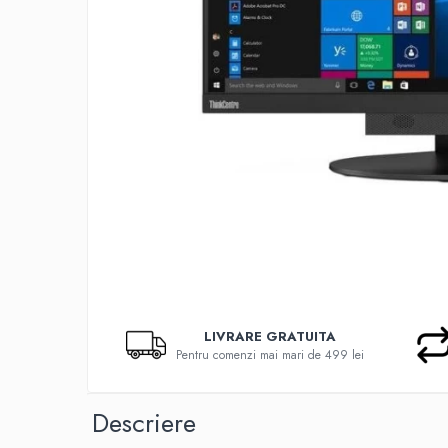
Docking stations
Genti Laptop
Incarcatoare laptop
Incarcatoare laptop refurbished
Standuri și Coolere Laptop
Alte accesorii
Card reader
PC, Componente & Software
Calculatoare
Calculatoare NOI
Calculatoare Mini NOI
Calculatoare SECOND-HAND
Calculatoare GAMING
LIVRARE GRATUITA
Pentru comenzi mai mari de 499 lei
Calculatoare REFURBISHED
Calculatoare RENEW
Calculatoare WORKSTATION
Descriere
Componente PC NOI