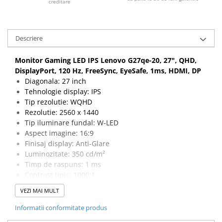
creditare
Calculatoare All-in-One RENEW
Componente All-in-One
Monitoare
Descriere
Monitoare NOI
Monitor Gaming LED IPS Lenovo G27qe-20, 27", QHD,
Monitoare Refurbished
DisplayPort, 120 Hz, FreeSync, EyeSafe, 1ms, HDMI, DP
Diagonala: 27 inch
Monitoare Renew
Tehnologie display: IPS
Monitoare Second-Hand
Tip rezolutie: WQHD
Rezolutie: 2560 x 1440
Servere
Tip iluminare fundal: W-LED
Hard Disk-uri SERVER
Aspect imagine: 16:9
Accesorii server
Finisaj display: Anti-Glare
Luminozitate: 350 cd/m²
Cabinete metalice
Timp de raspuns: 1 ms
Carcase server
Contrast tipic: 1000:1
Dimensiune punct: 109 inch
Memorii RAM Server
VEZI MAI MULT
Rata refresh: 100 Hz
Procesoare server
Porturi: 1 x HDMI, 1 x DisplayPort, 1 x Audio Mini-Jack
Informatii conformitate produs
Dimensiuni (W x H x D): 613.6 x 576 x 260 mm
Sisteme server