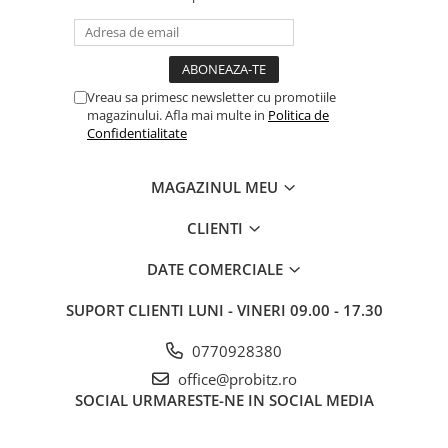
Drum
Imprimante de format mare
Imprimante Foto
Vreau sa primesc newsletter cu promotiile
Imprimante Inkjet
magazinului. Afla mai multe in
Politica de
Imprimante laser
Confidentialitate
Multifunctionale Inkjet
MAGAZINUL MEU
Multifunctionale laser
Scannere
CLIENTI
Retelistica
DATE COMERCIALE
Accesorii switch-uri
SUPORT CLIENTI
LUNI - VINERI 09.00 - 17.30
Switch-uri
Adaptoare PowerLAN
0770928380
Alte accesorii retea
office@probitz.ro
SOCIAL
URMARESTE-NE IN SOCIAL MEDIA
Access Points & Range Extendere
Placi de retea