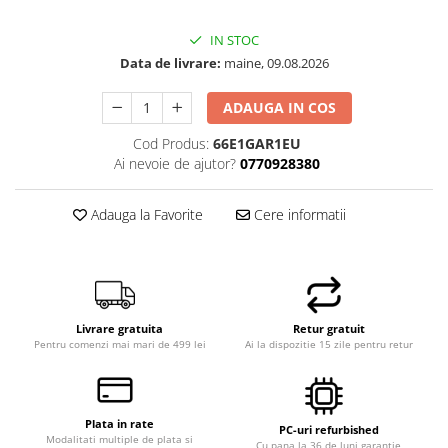
Hard Disk-uri Desktop
IN STOC
Memorii PC
Data de livrare:
maine, 09.08.2026
Procesoare
Placi video
ADAUGA IN COS
SSD
Cod Produs:
66E1GAR1EU
Coolere
Ai nevoie de ajutor?
0770928380
Surse PC
Carcase
Adauga la Favorite
Cere informatii
Placi de baza
Ventilatoare carcasa
Componente Renew/Refurbished
Placi de baza REFURBISHED
Livrare gratuita
Retur gratuit
Procesoare
Pentru comenzi mai mari de 499 lei
Ai la dispozitie 15 zile pentru retur
Placi VIDEO
PC All-in-One
Calculatoare All-in-One NOI
Plata in rate
PC-uri refurbished
Modalitati multiple de plata si
All-in-One REFURBISHED
Cu pana la 36 de luni garantie