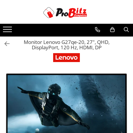
Toate Produsele
Laptopuri si accesorii
Laptopuri
Monitor Lenovo G27qe-20, 27", QHD,
DisplayPort, 120 Hz, HDMI, DP
Laptopuri Noi
Laptopuri Renew
Laptopuri Refurbished
Laptopuri Second-hand
Componente NOI Laptop
Memorii laptop
Hard Disk-uri laptop
Baterii laptop
Componente REFURBISHED Laptop
Hard Disk-uri Refurbished
Accesorii Laptop