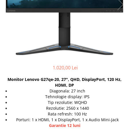
Docking stations
Genti Laptop
Incarcatoare laptop
Incarcatoare laptop refurbished
Standuri și Coolere Laptop
Alte accesorii
Card reader
PC, Componente & Software
Calculatoare
1.020,00 Lei
Calculatoare NOI
Monitor Lenovo G27qe-20, 27", QHD, DisplayPort, 120 Hz,
Calculatoare Mini NOI
HDMI, DP
Calculatoare SECOND-HAND
Diagonala: 27 inch
Calculatoare GAMING
Tehnologie display: IPS
Tip rezolutie: WQHD
Calculatoare REFURBISHED
Rezolutie: 2560 x 1440
Calculatoare RENEW
Rata refresh: 100 Hz
Calculatoare WORKSTATION
Porturi: 1 x HDMI, 1 x DisplayPort, 1 x Audio Mini-Jack
Garantie 12 luni
Componente PC NOI