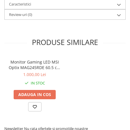
Greutate: 6.7 kg
Caracteristici
Stabilizatoare de tensiune
Review-uri
(0)
Periferice
Periferice PC
Hard Disk-uri & SSD-uri externe
Tastaturi
PRODUSE SIMILARE
Mouse
UPS-uri
Monitor Gaming LED MSI
Accesorii UPS-uri
Optix MAG245RDE 60.5 cm
Statii GRAFICE
(23.8") 1920 x 1080 pixels
1.000,00 Lei
Full HD LCD Black
Statii GRAFICE NOI
IN STOC
Statii GRAFICE Refurbished
ADAUGA IN COS
Imprimante&Consumabile
Tonere
Accesorii Printing
Cartuse cerneala
Newsletter
Nu rata ofertele si promotiile noastre