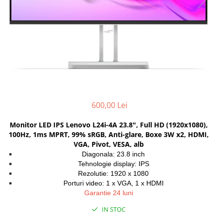
Genti Laptop
Coolere
Incarcatoare laptop
Surse PC
Incarcatoare laptop refurbished
Carcase
Standuri și Coolere Laptop
Placi de baza
Alte accesorii
Ventilatoare carcasa
Card reader
Componente Renew/Refurbished
Placi de baza REFURBISHED
Procesoare
600,00 Lei
Placi VIDEO
Monitor LED IPS Lenovo L24i-4A 23.8", Full HD (1920x1080),
PC All-in-One
100Hz, 1ms MPRT, 99% sRGB, Anti-glare, Boxe 3W x2, HDMI,
Calculatoare All-in-One NOI
VGA, Pivot, VESA, alb
All-in-One REFURBISHED
Diagonala: 23.8 inch
Tehnologie display: IPS
Calculatoare All-in-One RENEW
Rezolutie: 1920 x 1080
Componente All-in-One
Porturi video: 1 x VGA, 1 x HDMI
Garantie 24 luni
IN STOC