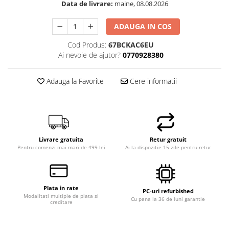
Data de livrare:
maine, 08.08.2026
ADAUGA IN COS
Cod Produs:
67BCKAC6EU
Ai nevoie de ajutor?
0770928380
Adauga la Favorite
Cere informatii
Livrare gratuita
Retur gratuit
Pentru comenzi mai mari de 499 lei
Ai la dispozitie 15 zile pentru retur
Plata in rate
PC-uri refurbished
Modalitati multiple de plata si
Cu pana la 36 de luni garantie
creditare