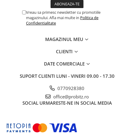
Tehnologie display: IPS
Tip rezolutie: Full HD
Vreau sa primesc newsletter cu promotiile
magazinului. Afla mai multe in
Politica de
Rezolutie: 1920 x 1080
Confidentialitate
Tip iluminare fundal: WLED
Format ecran: Wide
Tip suprafata display: Anti-Glare
MAGAZINUL MEU
Luminozitate:
250 cd/m²
CLIENTI
Timp de raspuns: 6 ms
Rata de refresh: 100 Hz
DATE COMERCIALE
Contrast tipic: 1500:1
Porturi video: 1 x VGA, 1 x HDMI
SUPORT CLIENTI
LUNI - VINERI 09.00 - 17.30
Dimensiuni: 182.9 mm x 433.8 mm x 539.4 mm
Greutate: 6 kg
0770928380
office@probitz.ro
SOCIAL
URMARESTE-NE IN SOCIAL MEDIA