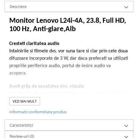
Descriere
Monitor Lenovo L24i-4A, 23.8, Full HD,
100 Hz, Anti-glare,Alb
Cresteti claritatea audio
Intalnirile si filmele dvs. vor suna tare si clar prin cele doua
difuzoare incorporate de 3 W, dar daca preferati sa utilizati
propriile periferice audio, portul de iesire audio va
acopera.
Aveti grija de sanatatea dvs. vizuala
Certificarile Eyesafe 2.0 si TÜV Hardware Low Blue Light va
protejeaza ochii in timp ce lucrati timp indelungat, fara a
VEZI MAI MULT
altera culorile ecranului si imbunatatind timpul de lucru
Informatii conformitate produs
si/sau de divertisment
Caracteristici
Imbunatatiti experienta dvs. de utilizare
Review-uri
(0)
Conectarea dispozitivelor dvs. la afisaj este intotdeauna o