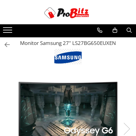
Toate Produsele
Laptopuri si accesorii
Laptopuri
Monitor Samsung 27" LS27BG650EUXEN
Laptopuri Noi
Laptopuri Renew
Laptopuri Refurbished
Laptopuri Second-hand
Componente NOI Laptop
Memorii laptop
Baterii laptop
Componente REFURBISHED Laptop
Hard Disk-uri Refurbished
Accesorii Laptop
Docking stations