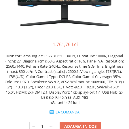
Genti Laptop
Incarcatoare laptop
Incarcatoare laptop refurbished
Standuri și Coolere Laptop
Alte accesorii
Card reader
1.761,76 Lei
PC, Componente & Software
Monitor Samsung 27" LS27BG650EUXEN, Curvature: 1000R, Diagonal
Calculatoare
(inch): 27, Diagonal (cm): 68.6, Aspect ratio: 16:9, Panel: VA, Resolution:
2560x1440, Refresh Rate: 240Hz, Response time GtG: 1ms, Brightness
Calculatoare NOI
(max): 350 cd/m², Contrast (static) : 2500:1, Viewing angle: 178º(R/L),
Calculatoare Mini NOI
178º(U/D), Color Gamut Type: DCI-P3, Color Gamut Coverage: 95%,
Calculatoare SECOND-HAND
Colours: 1.07B, Speakers: 5W x 2, VESA Wallmount: 100x100, Tilt: -9.0º(±
2°) ~ 13.0º(± 2°), HAS: 120.0 ± 5.0, Pivot: -92.0º ~ 92.0º, Swivel: -15.0º ~
Calculatoare GAMING
15.0º, HDMI: 2xHDMI 2.1, DisplayPort: 1xDisplayPort 1.4, USB Hub: 2x
Calculatoare REFURBISHED
USB 3.0, RJ-45: YES, AUX: YES
nGarantie: 24 luni
Calculatoare RENEW
Calculatoare WORKSTATION
LA COMANDA
Componente PC NOI
ADAUGA IN COS
Hard Disk-uri Desktop