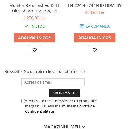
Monitor Refurbished DELL
LN C24-40 24" FHD HDMI 3Y
Periferice
UltraSharp U3417W, 34
503,63 Lei
Periferice PC
inch, Curbat Ultrawide
1.250,00 Lei
Hard Disk-uri & SSD-uri externe
IN STOC
LA COMANDA
Tastaturi
ADAUGA IN COS
ADAUGA IN COS
Mouse
UPS-uri
Accesorii UPS-uri
Statii GRAFICE
Newsletter
Nu rata ofertele si promotiile noastre
Statii GRAFICE NOI
Statii GRAFICE Refurbished
Imprimante&Consumabile
Tonere
Vreau sa primesc newsletter cu promotiile
magazinului. Afla mai multe in
Politica de
Accesorii Printing
Confidentialitate
Cartuse cerneala
Drum
MAGAZINUL MEU