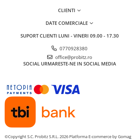
Imprimante de format mare
CLIENTI
Imprimante Foto
DATE COMERCIALE
Imprimante Inkjet
Imprimante laser
SUPORT CLIENTI
LUNI - VINERI 09.00 - 17.30
Multifunctionale Inkjet
0770928380
Multifunctionale laser
office@probitz.ro
Scannere
SOCIAL
URMARESTE-NE IN SOCIAL MEDIA
Retelistica
Accesorii switch-uri
Switch-uri
Adaptoare PowerLAN
Alte accesorii retea
Access Points & Range Extendere
Placi de retea
©Copyright S.C. Probitz S.R.L. 2026
Platforma E-commerce by Gomag
Routere Wireless