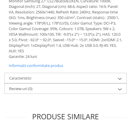
Monitor Samsung 27" LS27BG650EUXEN, Curvature: 1000R,
Diagonal (inch): 27, Diagonal (cm): 68.6, Aspect ratio: 16:9, Panel:
Componente All-in-One
VA, Resolution: 2560x1440, Refresh Rate: 240Hz, Response time
Monitoare
GtG: 1ms, Brightness (max): 350 cd/m², Contrast (static) : 2500:1,
Monitoare NOI
Viewing angle: 178º(R/L), 178º(U/D), Color Gamut Type: DCI-P3,
Color Gamut Coverage: 95%, Colours: 1.07B, Speakers: 5W x 2,
Monitoare Refurbished
VESA Wallmount: 100x100, Tilt: -9.0º(± 2°) ~ 13.0º(± 2°), HAS: 120.0
± 5.0, Pivot: -92.0º ~ 92.0º, Swivel: -15.0º ~ 15.0º, HDMI: 2xHDMI 2.1,
Monitoare Renew
DisplayPort: 1xDisplayPort 1.4, USB Hub: 2x USB 3.0, RJ-45: YES,
Monitoare Second-Hand
AUX: YES
Garantie: 24 luni
Servere
Informatii conformitate produs
Hard Disk-uri SERVER
Accesorii server
Caracteristici
Cabinete metalice
Review-uri
(0)
Carcase server
Memorii RAM Server
Procesoare server
PRODUSE SIMILARE
Sisteme server
Stabilizatoare de tensiune