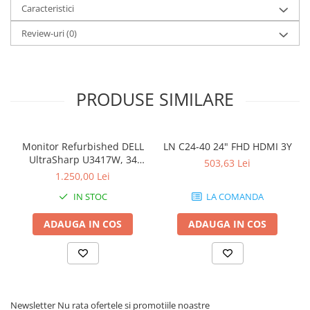
Caracteristici
Componente All-in-One
Review-uri
(0)
Monitoare
Monitoare NOI
Monitoare Refurbished
PRODUSE SIMILARE
Monitoare Renew
Monitoare Second-Hand
Servere
Monitor Refurbished DELL
LN C24-40 24" FHD HDMI 3Y
Hard Disk-uri SERVER
UltraSharp U3417W, 34
503,63 Lei
inch, Curbat Ultrawide
1.250,00 Lei
Accesorii server
IN STOC
LA COMANDA
Cabinete metalice
Carcase server
ADAUGA IN COS
ADAUGA IN COS
Memorii RAM Server
Procesoare server
Sisteme server
Newsletter
Nu rata ofertele si promotiile noastre
Stabilizatoare de tensiune