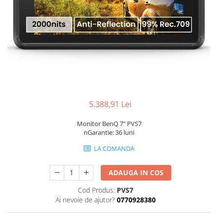
Genti Laptop
Incarcatoare laptop
Incarcatoare laptop refurbished
Standuri și Coolere Laptop
Alte accesorii
Card reader
PC, Componente & Software
Calculatoare
5.388,91 Lei
Calculatoare NOI
Monitor BenQ 7" PVS7
Calculatoare Mini NOI
nGarantie: 36 luni
Calculatoare SECOND-HAND
LA COMANDA
Calculatoare GAMING
Calculatoare REFURBISHED
ADAUGA IN COS
Calculatoare RENEW
Calculatoare WORKSTATION
Cod Produs:
PVS7
Ai nevoie de ajutor?
0770928380
Componente PC NOI
Hard Disk-uri Desktop