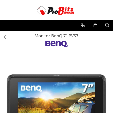
Toate Produsele
Laptopuri si accesorii
Laptopuri
Monitor BenQ 7" PVS7
Laptopuri Noi
Laptopuri Renew
Laptopuri Refurbished
Laptopuri Second-hand
Componente NOI Laptop
Memorii laptop
Baterii laptop
Componente REFURBISHED Laptop
Hard Disk-uri Refurbished
Accesorii Laptop
Docking stations