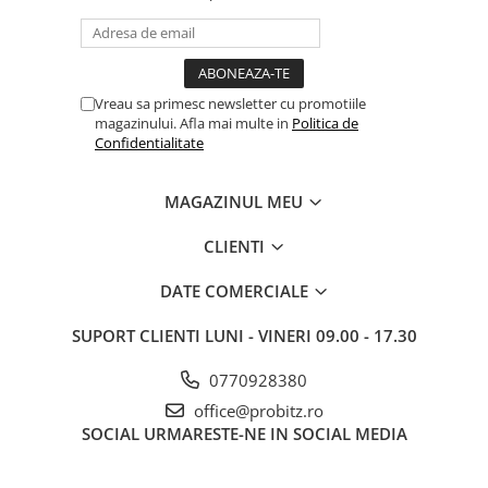
Periferice
Periferice PC
Hard Disk-uri & SSD-uri externe
Vreau sa primesc newsletter cu promotiile
Tastaturi
magazinului. Afla mai multe in
Politica de
Confidentialitate
Mouse
UPS-uri
MAGAZINUL MEU
Accesorii UPS-uri
Statii GRAFICE
CLIENTI
Statii GRAFICE NOI
DATE COMERCIALE
Statii GRAFICE Refurbished
SUPORT CLIENTI
LUNI - VINERI 09.00 - 17.30
Imprimante&Consumabile
Tonere
0770928380
Accesorii Printing
office@probitz.ro
SOCIAL
URMARESTE-NE IN SOCIAL MEDIA
Cartuse cerneala
Drum