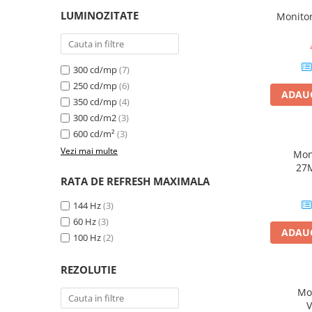
Hard Disk-uri Desktop
LUMINOZITATE
Monitor
Memorii PC
Procesoare
Placi video
300 cd/mp
(7)
250 cd/mp
(6)
SSD
ADAUG
350 cd/mp
(4)
Coolere
300 cd/m2
(3)
Surse PC
600 cd/m²
(3)
Carcase
Vezi mai multe
Moni
Placi de baza
27
Ventilatoare carcasa
RATA DE REFRESH MAXIMALA
Componente Renew/Refurbished
144 Hz
(3)
Placi de baza REFURBISHED
60 Hz
(3)
ADAUG
Procesoare
100 Hz
(2)
Placi VIDEO
REZOLUTIE
PC All-in-One
Mo
Calculatoare All-in-One NOI
All-in-One REFURBISHED