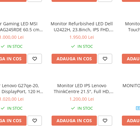
r Gaming LED MSI
Monitor Refurbished LED Dell
Monito
MAG245RDE 60.5 cm
U2422H, 23.8inch, IPS FHD,
Touch
920 x 1080 pixels Full
5ms, 60Hz, argintiu
1.000,00 Lei
1.950,00 Lei
D LCD Black
IN STOC
IN STOC
A IN COS
ADAUGA IN COS
ADAU
 Lenovo G27qe-20,
Monitor LED IPS Lenovo
MONITO
 DisplayPort, 120 Hz,
ThinkCentre 21.5", Full HD,
HDMI, DP
Display Port, Negru,
1.020,00 Lei
1.200,00 Lei
TIO22Gen5
IN STOC
IN STOC
A IN COS
ADAUGA IN COS
ADAU