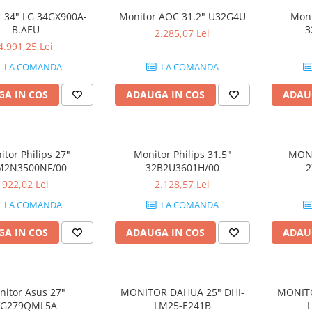
 34" LG 34GX900A-
Monitor AOC 31.2" U32G4U
Moni
B.AEU
3
2.285,07 Lei
4.991,25 Lei
LA COMANDA
LA COMANDA
A IN COS
ADAUGA IN COS
ADAU
tor Philips 27"
Monitor Philips 31.5"
MONI
M2N3500NF/00
32B2U3601H/00
2
922,02 Lei
2.128,57 Lei
LA COMANDA
LA COMANDA
A IN COS
ADAUGA IN COS
ADAU
nitor Asus 27"
MONITOR DAHUA 25" DHI-
MONITO
VG279QML5A
LM25-E241B