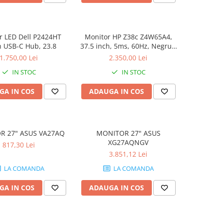
r LED Dell P2424HT
Monitor HP Z38c Z4W65A4,
 USB-C Hub, 23.8
37.5 inch, 5ms, 60Hz, Negru -
Refurbished
1.750,00 Lei
2.350,00 Lei
IN STOC
IN STOC
GA IN COS
ADAUGA IN COS
R 27" ASUS VA27AQ
MONITOR 27" ASUS
XG27AQNGV
817,30 Lei
3.851,12 Lei
LA COMANDA
LA COMANDA
GA IN COS
ADAUGA IN COS