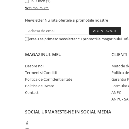
39.7 inch
(1)
Stabilizatoare de tensiune
Vezi mai multe
Periferice
Newsletter
Nu rata ofertele si promotiile noastre
Periferice PC
Hard Disk-uri & SSD-uri externe
Vreau sa primesc newsletter cu promotiile magazinului. Af
Tastaturi
Mouse
UPS-uri
MAGAZINUL MEU
CLIENTI
Accesorii UPS-uri
Despre noi
Metode de
Statii GRAFICE
Termeni si Conditii
Politica d
Politica de Confidentialitate
Garantia 
Statii GRAFICE NOI
Politica de livrare
Formular 
Statii GRAFICE Refurbished
Contact
ANPC
Imprimante&Consumabile
ANPC - SA
Tonere
SOCIAL
URMARESTE-NE IN SOCIAL MEDIA
Accesorii Printing
Cartuse cerneala