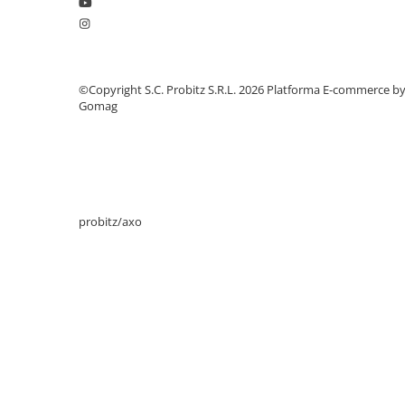
Drum
Imprimante de format mare
Imprimante Foto
©Copyright S.C. Probitz S.R.L. 2026
Platforma E-commerce b
Imprimante Inkjet
Gomag
Imprimante laser
Multifunctionale Inkjet
Multifunctionale laser
Scannere
probitz/axo
Retelistica
Accesorii switch-uri
Switch-uri
Adaptoare PowerLAN
Alte accesorii retea
Access Points & Range Extendere
Placi de retea