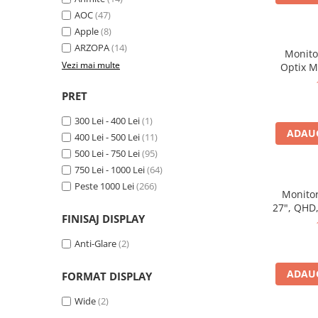
Docking stations
AOC
(47)
Genti Laptop
Apple
(8)
ARZOPA
(14)
Incarcatoare laptop
Monito
Vezi mai multe
Optix 
Incarcatoare laptop refurbished
(23.8") 1
Standuri și Coolere Laptop
H
PRET
Alte accesorii
300 Lei - 400 Lei
(1)
Card reader
ADAUG
400 Lei - 500 Lei
(11)
PC, Componente & Software
500 Lei - 750 Lei
(95)
Calculatoare
750 Lei - 1000 Lei
(64)
Calculatoare NOI
Peste 1000 Lei
(266)
Monitor
Calculatoare Mini NOI
27", QHD,
FINISAJ DISPLAY
Calculatoare SECOND-HAND
Calculatoare GAMING
Anti-Glare
(2)
Calculatoare REFURBISHED
ADAUG
Calculatoare RENEW
FORMAT DISPLAY
Calculatoare WORKSTATION
Wide
(2)
Componente PC NOI