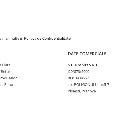
la mai multe in
Politica de Confidentialitate
DATE COMERCIALE
 Plata
S.C. Probitz S.R.L.
e Retur
J29/873/2000
Produselor
RO13434567
de Retur
str. POLIGONULUI nr.5-7
Ploiesti, Prahova
L