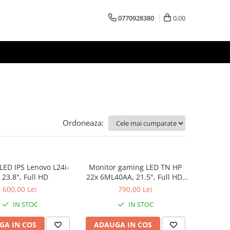
0770928380
0,00
Ordoneaza:
LED IPS Lenovo L24i-
Monitor gaming LED TN HP
 23.8", Full HD
22x 6ML40AA, 21.5", Full HD,
HDMI, 1ms, 144Hz, FreeSync,
600,00 Lei
790,00 Lei
Negru 6ML40AA
IN STOC
IN STOC
GA IN COS
ADAUGA IN COS