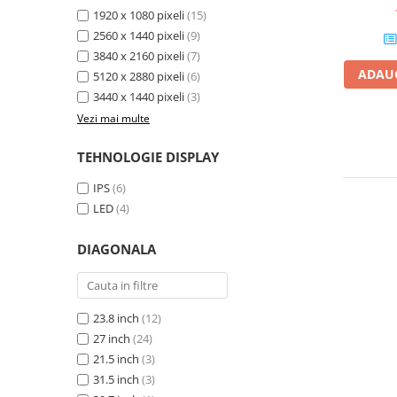
1920 x 1080 pixeli
(15)
Calculatoare All-in-One RENEW
2560 x 1440 pixeli
(9)
Componente All-in-One
3840 x 2160 pixeli
(7)
Monitoare
ADAUG
5120 x 2880 pixeli
(6)
Monitoare NOI
3440 x 1440 pixeli
(3)
Monitoare Refurbished
Vezi mai multe
Monitoare Renew
TEHNOLOGIE DISPLAY
Monitoare Second-Hand
IPS
(6)
Servere
LED
(4)
Hard Disk-uri SERVER
DIAGONALA
Accesorii server
Cabinete metalice
Carcase server
23.8 inch
(12)
Memorii RAM Server
27 inch
(24)
21.5 inch
(3)
Procesoare server
31.5 inch
(3)
Sisteme server