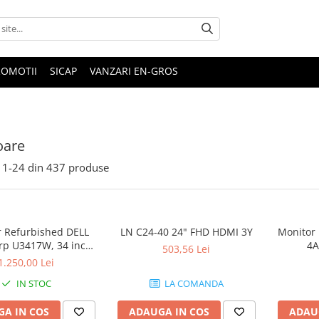
ROMOTII
SICAP
VANZARI EN-GROS
oare
1-
24
din
437
produse
 Refurbished DELL
LN C24-40 24" FHD HDMI 3Y
Monitor 
rp U3417W, 34 inch,
4A
503,56 Lei
rbat Ultrawide
1.250,00 Lei
IN STOC
LA COMANDA
A IN COS
ADAUGA IN COS
ADAU