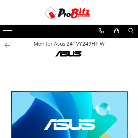
Toate Produsele
Laptopuri si accesorii
Laptopuri
Monitor Asus 24" VY249HF-W
Laptopuri Noi
Laptopuri Renew
Laptopuri Refurbished
Laptopuri Second-hand
Componente NOI Laptop
Memorii laptop
Hard Disk-uri laptop
Baterii laptop
Componente REFURBISHED Laptop
Hard Disk-uri Refurbished
Accesorii Laptop