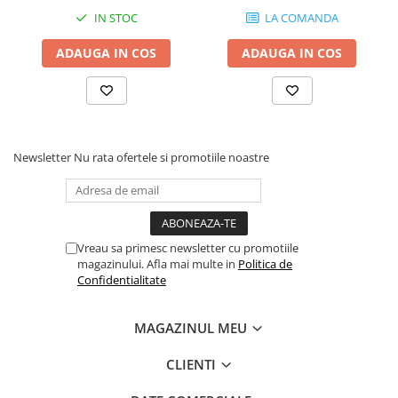
IN STOC
LA COMANDA
Stabilizatoare de tensiune
Periferice
ADAUGA IN COS
ADAUGA IN COS
Periferice PC
Hard Disk-uri & SSD-uri externe
Tastaturi
Mouse
Newsletter
Nu rata ofertele si promotiile noastre
UPS-uri
Accesorii UPS-uri
Statii GRAFICE
Statii GRAFICE NOI
Vreau sa primesc newsletter cu promotiile
magazinului. Afla mai multe in
Politica de
Statii GRAFICE Refurbished
Confidentialitate
Imprimante&Consumabile
Tonere
MAGAZINUL MEU
Accesorii Printing
CLIENTI
Cartuse cerneala