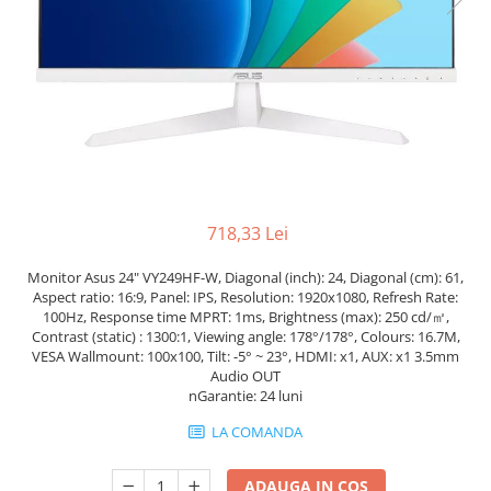
Docking stations
Genti Laptop
Incarcatoare laptop
Incarcatoare laptop refurbished
Standuri și Coolere Laptop
Alte accesorii
Card reader
PC, Componente & Software
718,33 Lei
Calculatoare
Monitor Asus 24" VY249HF-W, Diagonal (inch): 24, Diagonal (cm): 61,
Calculatoare NOI
Aspect ratio: 16:9, Panel: IPS, Resolution: 1920x1080, Refresh Rate:
Calculatoare Mini NOI
100Hz, Response time MPRT: 1ms, Brightness (max): 250 cd/㎡,
Contrast (static) : 1300:1, Viewing angle: 178°/178°, Colours: 16.7M,
Calculatoare SECOND-HAND
VESA Wallmount: 100x100, Tilt: -5° ~ 23°, HDMI: x1, AUX: x1 3.5mm
Calculatoare GAMING
Audio OUT
Calculatoare REFURBISHED
nGarantie: 24 luni
Calculatoare RENEW
LA COMANDA
Calculatoare WORKSTATION
Componente PC NOI
ADAUGA IN COS