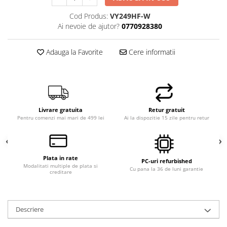
Hard Disk-uri Desktop
Cod Produs:
VY249HF-W
Memorii PC
Ai nevoie de ajutor?
0770928380
Procesoare
Placi video
Adauga la Favorite
Cere informatii
SSD
Coolere
Surse PC
Carcase
Livrare gratuita
Retur gratuit
Placi de baza
Pentru comenzi mai mari de 499 lei
Ai la dispozitie 15 zile pentru retur
Ventilatoare carcasa
Componente Renew/Refurbished
Placi de baza REFURBISHED
Plata in rate
PC-uri refurbished
Modalitati multiple de plata si
Cu pana la 36 de luni garantie
Procesoare
creditare
Placi VIDEO
PC All-in-One
Descriere
Calculatoare All-in-One NOI
All-in-One REFURBISHED