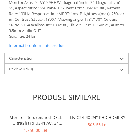
Monitor Asus 24" VY249HF-W, Diagonal (inch): 24, Diagonal (cm):
Calculatoare All-in-One RENEW
61, Aspect ratio: 16:9, Panel: IPS, Resolution: 1920x1080, Refresh
Rate: 100Hz, Response time MPRT: 1ms, Brightness (max): 250 cd/
Componente All-in-One
㎡, Contrast (static) : 1300:1, Viewing angle: 178°/178°, Colours:
Monitoare
16.7M, VESA Wallmount: 100x100, Tilt: -5° ~ 23°, HDMI: x1, AUX: x1
3.5mm Audio OUT
Monitoare NOI
Garantie: 24 luni
Monitoare Refurbished
Informatii conformitate produs
Monitoare Renew
Caracteristici
Monitoare Second-Hand
Servere
Review-uri
(0)
Hard Disk-uri SERVER
Accesorii server
Cabinete metalice
PRODUSE SIMILARE
Carcase server
Memorii RAM Server
Monitor Refurbished DELL
LN C24-40 24" FHD HDMI 3Y
Procesoare server
UltraSharp U3417W, 34
503,63 Lei
inch, Curbat Ultrawide
1.250,00 Lei
Sisteme server