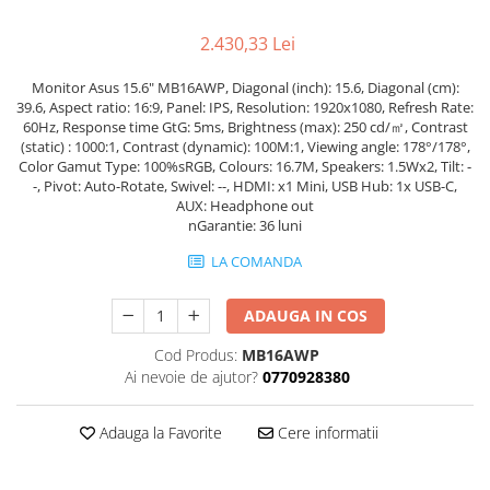
Genti Laptop
Coolere
Incarcatoare laptop
2.430,33 Lei
Surse PC
Incarcatoare laptop refurbished
Carcase
Monitor Asus 15.6" MB16AWP, Diagonal (inch): 15.6, Diagonal (cm):
Standuri și Coolere Laptop
39.6, Aspect ratio: 16:9, Panel: IPS, Resolution: 1920x1080, Refresh Rate:
Placi de baza
Alte accesorii
60Hz, Response time GtG: 5ms, Brightness (max): 250 cd/㎡, Contrast
Ventilatoare carcasa
(static) : 1000:1, Contrast (dynamic): 100M:1, Viewing angle: 178°/178°,
Card reader
Color Gamut Type: 100%sRGB, Colours: 16.7M, Speakers: 1.5Wx2, Tilt: -
Componente Renew/Refurbished
-, Pivot: Auto-Rotate, Swivel: --, HDMI: x1 Mini, USB Hub: 1x USB-C,
Placi de baza REFURBISHED
AUX: Headphone out
nGarantie: 36 luni
Procesoare
Placi VIDEO
LA COMANDA
PC All-in-One
ADAUGA IN COS
Calculatoare All-in-One NOI
All-in-One REFURBISHED
Cod Produs:
MB16AWP
Ai nevoie de ajutor?
0770928380
Calculatoare All-in-One RENEW
Componente All-in-One
Adauga la Favorite
Cere informatii