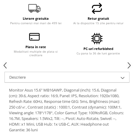
Livrare gratuita
Retur gratuit
Pentru comenzi mai mari de 499 lei
Ai la dispozitie 15 zile pentru retur
Plata in rate
PC-uri refurbished
Modalitati multiple de plata si
Cu pana la 36 de luni garantie
creditare
Descriere
Monitor Asus 15.6" MB16AWP, Diagonal (inch): 15.6, Diagonal
(cm): 39.6, Aspect ratio: 16:9, Panel: IPS, Resolution: 1920x1080,
Refresh Rate: 60Hz, Response time GtG: 5ms, Brightness (max):
250 cd/㎡, Contrast (static) : 1000:1, Contrast (dynamic): 100M:1,
Viewing angle: 178°/178°, Color Gamut Type: 100%sRGB, Colours:
16.7M, Speakers: 1.5Wx2, Tilt: --, Pivot: Auto-Rotate, Swivel: --,
HDMI: x1 Mini, USB Hub: 1x USB-C, AUX: Headphone out
Garantie: 36 luni