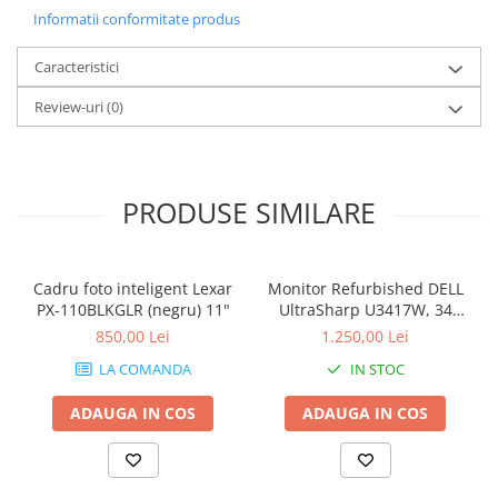
Informatii conformitate produs
Caracteristici
Review-uri
(0)
PRODUSE SIMILARE
Cadru foto inteligent Lexar
Monitor Refurbished DELL
PX-110BLKGLR (negru) 11"
UltraSharp U3417W, 34
inch, Curbat Ultrawide
850,00 Lei
1.250,00 Lei
LA COMANDA
IN STOC
ADAUGA IN COS
ADAUGA IN COS