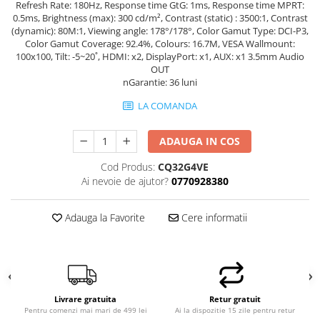
Refresh Rate: 180Hz, Response time GtG: 1ms, Response time MPRT:
0.5ms, Brightness (max): 300 cd/m², Contrast (static) : 3500:1, Contrast
(dynamic): 80M:1, Viewing angle: 178°/178°, Color Gamut Type: DCI-P3,
Color Gamut Coverage: 92.4%, Colours: 16.7M, VESA Wallmount:
100x100, Tilt: -5~20˚, HDMI: x2, DisplayPort: x1, AUX: x1 3.5mm Audio
OUT
nGarantie: 36 luni
LA COMANDA
ADAUGA IN COS
Cod Produs:
CQ32G4VE
Ai nevoie de ajutor?
0770928380
Adauga la Favorite
Cere informatii
Livrare gratuita
Retur gratuit
Pentru comenzi mai mari de 499 lei
Ai la dispozitie 15 zile pentru retur