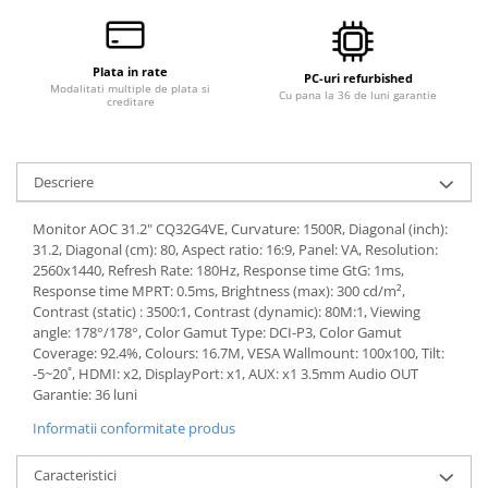
Plata in rate
PC-uri refurbished
Modalitati multiple de plata si
Cu pana la 36 de luni garantie
creditare
Descriere
Monitor AOC 31.2" CQ32G4VE, Curvature: 1500R, Diagonal (inch):
31.2, Diagonal (cm): 80, Aspect ratio: 16:9, Panel: VA, Resolution:
2560x1440, Refresh Rate: 180Hz, Response time GtG: 1ms,
Response time MPRT: 0.5ms, Brightness (max): 300 cd/m²,
Contrast (static) : 3500:1, Contrast (dynamic): 80M:1, Viewing
angle: 178°/178°, Color Gamut Type: DCI-P3, Color Gamut
Coverage: 92.4%, Colours: 16.7M, VESA Wallmount: 100x100, Tilt:
-5~20˚, HDMI: x2, DisplayPort: x1, AUX: x1 3.5mm Audio OUT
Garantie: 36 luni
Informatii conformitate produs
Caracteristici