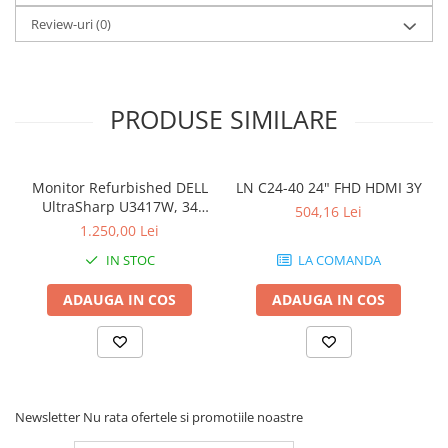
Review-uri
(0)
PRODUSE SIMILARE
Monitor Refurbished DELL
LN C24-40 24" FHD HDMI 3Y
UltraSharp U3417W, 34
504,16 Lei
inch, Curbat Ultrawide
1.250,00 Lei
IN STOC
LA COMANDA
ADAUGA IN COS
ADAUGA IN COS
Newsletter
Nu rata ofertele si promotiile noastre