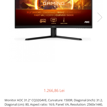
Genti Laptop
Coolere
Incarcatoare laptop
Surse PC
Incarcatoare laptop refurbished
Carcase
Standuri și Coolere Laptop
Placi de baza
Alte accesorii
Ventilatoare carcasa
Card reader
Componente Renew/Refurbished
Placi de baza REFURBISHED
Procesoare
Placi VIDEO
PC All-in-One
Calculatoare All-in-One NOI
All-in-One REFURBISHED
Calculatoare All-in-One RENEW
Componente All-in-One
1.266,86 Lei
Monitor AOC 31.2" CQ32G4VE, Curvature: 1500R, Diagonal (inch): 31.2,
Diagonal (cm): 80, Aspect ratio: 16:9, Panel: VA, Resolution: 2560x1440,