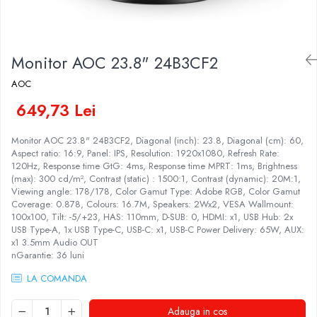
Docking stations
Genti Laptop
Incarcatoare laptop
Monitor AOC 23.8" 24B3CF2
Incarcatoare laptop refurbished
AOC
Standuri și Coolere Laptop
Alte accesorii
649,73 Lei
Card reader
Monitor AOC 23.8" 24B3CF2, Diagonal (inch): 23.8, Diagonal (cm): 60,
PC, Componente & Software
Aspect ratio: 16:9, Panel: IPS, Resolution: 1920x1080, Refresh Rate:
Calculatoare
120Hz, Response time GtG: 4ms, Response time MPRT: 1ms, Brightness
(max): 300 cd/m², Contrast (static) : 1500:1, Contrast (dynamic): 20M:1,
Calculatoare NOI
Viewing angle: 178/178, Color Gamut Type: Adobe RGB, Color Gamut
Calculatoare Mini NOI
Coverage: 0.878, Colours: 16.7M, Speakers: 2Wx2, VESA Wallmount:
100x100, Tilt: -5/+23, HAS: 110mm, D-SUB: 0, HDMI: x1, USB Hub: 2x
Calculatoare SECOND-HAND
USB Type-A, 1x USB Type-C, USB-C: x1, USB-C Power Delivery: 65W, AUX:
Calculatoare GAMING
x1 3.5mm Audio OUT
Calculatoare REFURBISHED
nGarantie: 36 luni
Calculatoare RENEW
LA COMANDA
Calculatoare WORKSTATION
Componente PC NOI
Adauga in cos