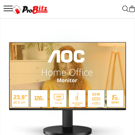
Toate Produsele
Laptopuri si accesorii
Laptopuri
Laptopuri Noi
Laptopuri Renew
Laptopuri Refurbished
Laptopuri Second-hand
Componente NOI Laptop
Memorii laptop
Hard Disk-uri laptop
Baterii laptop
Componente REFURBISHED Laptop
Hard Disk-uri Refurbished
Accesorii Laptop