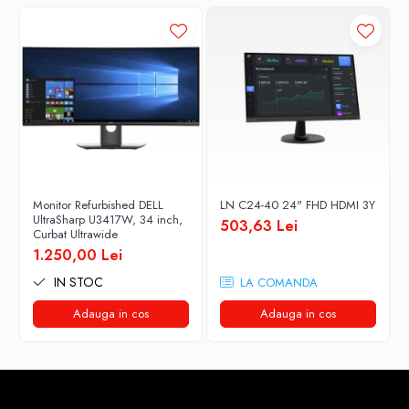
Stabilizatoare de tensiune
Periferice
Periferice PC
Hard Disk-uri & SSD-uri externe
Tastaturi
Mouse
UPS-uri
Accesorii UPS-uri
Monitor Refurbished DELL
LN C24-40 24" FHD HDMI 3Y
UltraSharp U3417W, 34 inch,
503,63 Lei
Statii GRAFICE
Curbat Ultrawide
Statii GRAFICE NOI
1.250,00 Lei
Statii GRAFICE Refurbished
IN STOC
LA COMANDA
Imprimante&Consumabile
Adauga in cos
Adauga in cos
Tonere
Accesorii Printing
Cartuse cerneala