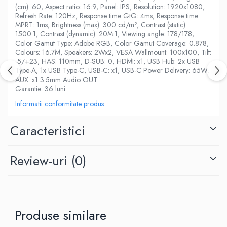
All-in-One REFURBISHED
(cm): 60, Aspect ratio: 16:9, Panel: IPS, Resolution: 1920x1080,
Calculatoare All-in-One RENEW
Refresh Rate: 120Hz, Response time GtG: 4ms, Response time
MPRT: 1ms, Brightness (max): 300 cd/m², Contrast (static) :
Componente All-in-One
1500:1, Contrast (dynamic): 20M:1, Viewing angle: 178/178,
Monitoare
Color Gamut Type: Adobe RGB, Color Gamut Coverage: 0.878,
Colours: 16.7M, Speakers: 2Wx2, VESA Wallmount: 100x100, Tilt:
Monitoare NOI
-5/+23, HAS: 110mm, D-SUB: 0, HDMI: x1, USB Hub: 2x USB
Monitoare Refurbished
Type-A, 1x USB Type-C, USB-C: x1, USB-C Power Delivery: 65W,
AUX: x1 3.5mm Audio OUT
Monitoare Renew
Garantie: 36 luni
Monitoare Second-Hand
Informatii conformitate produs
Servere
Caracteristici
Hard Disk-uri SERVER
Accesorii server
Review-uri
(0)
Cabinete metalice
Carcase server
Memorii RAM Server
Procesoare server
Produse similare
Sisteme server