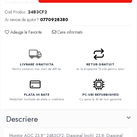
Hard Disk-uri Desktop
Cod Produs:
24B3CF2
Memorii PC
Ai nevoie de ajutor?
0770928380
Procesoare
Placi video
Adauga la Favorite
Cere informatii
SSD
Coolere
Surse PC
Carcase
LIVRARE GRATUITA
RETUR GRATUIT
Pentru comenzi mai mari de 499 lei
Ai la dispozitie 15 zile pentru retur
Placi de baza
Ventilatoare carcasa
Componente Renew/Refurbished
PLATA IN RATE
PC-URI REFURBISHED
Placi de baza REFURBISHED
Modalitati multiple de plata si creditare
Cu pana la 36 de luni garantie
Procesoare
Placi VIDEO
Descriere
PC All-in-One
Calculatoare All-in-One NOI
Monitor AOC 23.8" 24B3CF2, Diagonal (inch): 23.8, Diagonal