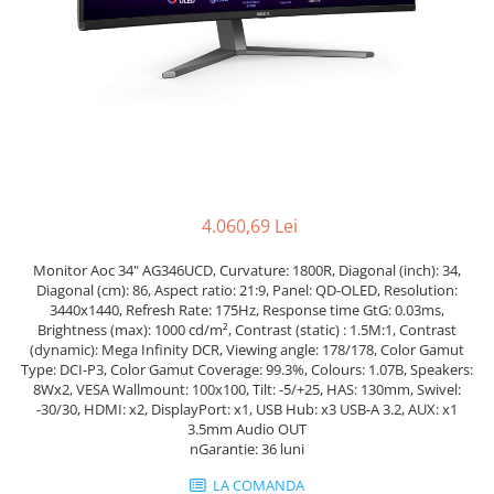
Genti Laptop
Coolere
Incarcatoare laptop
Surse PC
Incarcatoare laptop refurbished
Carcase
Standuri și Coolere Laptop
Placi de baza
Alte accesorii
Ventilatoare carcasa
Card reader
Componente Renew/Refurbished
Placi de baza REFURBISHED
4.060,69 Lei
Procesoare
Placi VIDEO
Monitor Aoc 34" AG346UCD, Curvature: 1800R, Diagonal (inch): 34,
PC All-in-One
Diagonal (cm): 86, Aspect ratio: 21:9, Panel: QD-OLED, Resolution:
3440x1440, Refresh Rate: 175Hz, Response time GtG: 0.03ms,
Calculatoare All-in-One NOI
Brightness (max): 1000 cd/m², Contrast (static) : 1.5M:1, Contrast
(dynamic): Mega Infinity DCR, Viewing angle: 178/178, Color Gamut
All-in-One REFURBISHED
Type: DCI-P3, Color Gamut Coverage: 99.3%, Colours: 1.07B, Speakers:
Calculatoare All-in-One RENEW
8Wx2, VESA Wallmount: 100x100, Tilt: -5/+25, HAS: 130mm, Swivel:
Componente All-in-One
-30/30, HDMI: x2, DisplayPort: x1, USB Hub: x3 USB-A 3.2, AUX: x1
3.5mm Audio OUT
nGarantie: 36 luni
LA COMANDA