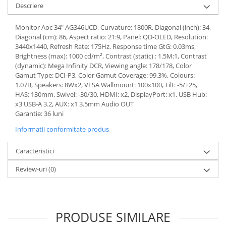
Descriere
Monitor Aoc 34" AG346UCD, Curvature: 1800R, Diagonal (inch): 34,
Diagonal (cm): 86, Aspect ratio: 21:9, Panel: QD-OLED, Resolution:
3440x1440, Refresh Rate: 175Hz, Response time GtG: 0.03ms,
Brightness (max): 1000 cd/m², Contrast (static) : 1.5M:1, Contrast
(dynamic): Mega Infinity DCR, Viewing angle: 178/178, Color
Gamut Type: DCI-P3, Color Gamut Coverage: 99.3%, Colours:
1.07B, Speakers: 8Wx2, VESA Wallmount: 100x100, Tilt: -5/+25,
HAS: 130mm, Swivel: -30/30, HDMI: x2, DisplayPort: x1, USB Hub:
x3 USB-A 3.2, AUX: x1 3.5mm Audio OUT
Garantie: 36 luni
Informatii conformitate produs
Caracteristici
Review-uri
(0)
PRODUSE SIMILARE