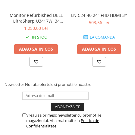
Monitor Refurbished DELL
LN C24-40 24" FHD HDMI 3Y
UltraSharp U3417W, 34
503,56 Lei
inch, Curbat Ultrawide
1.250,00 Lei
IN STOC
LA COMANDA
ADAUGA IN COS
ADAUGA IN COS
Newsletter
Nu rata ofertele si promotiile noastre
Vreau sa primesc newsletter cu promotiile
magazinului. Afla mai multe in
Politica de
Confidentialitate