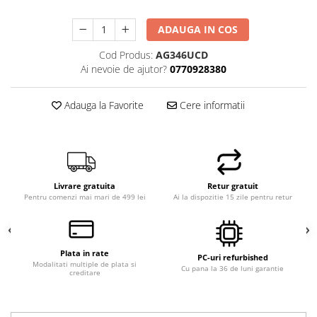
ADAUGA IN COS
Cod Produs:
AG346UCD
Ai nevoie de ajutor?
0770928380
Adauga la Favorite
Cere informatii
Livrare gratuita
Retur gratuit
Pentru comenzi mai mari de 499 lei
Ai la dispozitie 15 zile pentru retur
Plata in rate
PC-uri refurbished
Modalitati multiple de plata si
Cu pana la 36 de luni garantie
creditare