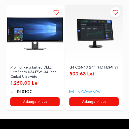
Monitor Refurbished DELL
LN C24-40 24" FHD HDMI 3Y
UltraSharp U3417W, 34 inch,
503,63 Lei
Curbat Ultrawide
1.250,00 Lei
IN STOC
LA COMANDA
Adauga in cos
Adauga in cos