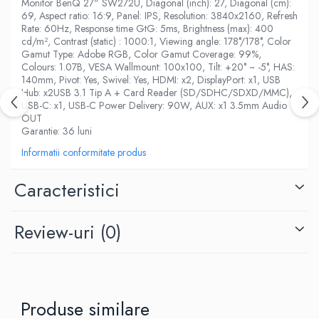
Monitor BenQ 27" SW272U, Diagonal (inch): 27, Diagonal (cm):
69, Aspect ratio: 16:9, Panel: IPS, Resolution: 3840x2160, Refresh
Rate: 60Hz, Response time GtG: 5ms, Brightness (max): 400
cd/m², Contrast (static) : 1000:1, Viewing angle: 178°/178°, Color
Gamut Type: Adobe RGB, Color Gamut Coverage: 99%,
Colours: 1.07B, VESA Wallmount: 100x100, Tilt: +20° ~ -5°, HAS:
140mm, Pivot: Yes, Swivel: Yes, HDMI: x2, DisplayPort: x1, USB
Hub: x2USB 3.1 Tip A + Card Reader (SD/SDHC/SDXD/MMC),
USB-C: x1, USB-C Power Delivery: 90W, AUX: x1 3.5mm Audio
OUT
Garantie: 36 luni
Informatii conformitate produs
Caracteristici
Review-uri
(0)
Produse similare