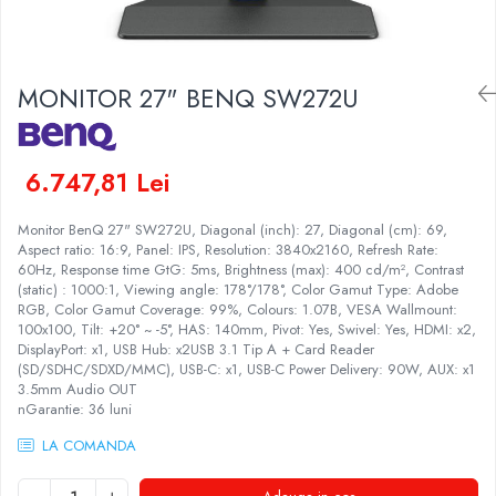
Genti Laptop
Coolere
Incarcatoare laptop
Surse PC
Incarcatoare laptop refurbished
Carcase
MONITOR 27" BENQ SW272U
Standuri și Coolere Laptop
Placi de baza
Alte accesorii
Ventilatoare carcasa
Card reader
Componente Renew/Refurbished
6.747,81 Lei
Placi de baza REFURBISHED
Monitor BenQ 27" SW272U, Diagonal (inch): 27, Diagonal (cm): 69,
Procesoare
Aspect ratio: 16:9, Panel: IPS, Resolution: 3840x2160, Refresh Rate:
Placi VIDEO
60Hz, Response time GtG: 5ms, Brightness (max): 400 cd/m², Contrast
(static) : 1000:1, Viewing angle: 178°/178°, Color Gamut Type: Adobe
PC All-in-One
RGB, Color Gamut Coverage: 99%, Colours: 1.07B, VESA Wallmount:
Calculatoare All-in-One NOI
100x100, Tilt: +20° ~ -5°, HAS: 140mm, Pivot: Yes, Swivel: Yes, HDMI: x2,
DisplayPort: x1, USB Hub: x2USB 3.1 Tip A + Card Reader
All-in-One REFURBISHED
(SD/SDHC/SDXD/MMC), USB-C: x1, USB-C Power Delivery: 90W, AUX: x1
Calculatoare All-in-One RENEW
3.5mm Audio OUT
nGarantie: 36 luni
Componente All-in-One
LA COMANDA