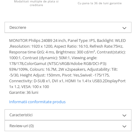
Modalitati multiple de plata si
Cu pana la 36 de luni garantie
creditare
Calculatoare All-in-One RENEW
Componente All-in-One
Monitoare
Descriere
Monitoare NOI
MONITOR Philips 240B9 24 inch, Panel Type: IPS, Backlight: WLED
Monitoare Refurbished
,Resolution: 1920 x 1200, Aspect Ratio: 16:10, Refresh Rate:75Hz,
Monitoare Renew
Response time GtG: 4 ms, Brightness: 300 cd/m², Contrast(static):
1000:1, Contrast (dynamic): 50M:1, Viewing angle:
Monitoare Second-Hand
178/178,ColorGamut (NTSC/sRGB/Adobe RGB/DCI-P3):
Servere
93%/109%, Colours: 16.7M, 2W x2speakers, Adjustability: Tilt:
-5/30, Height Adjust: 150mm, Pivot: Yes,Swivel: -175/175,
Hard Disk-uri SERVER
Connectivity: D-SUB x1, DVI x1, HDMI 1x 1.41x USB3.2DisplayPort
Accesorii server
1x 1.2, VESA: 100 x 100
Garantie: 36 luni
Cabinete metalice
Informatii conformitate produs
Carcase server
Memorii RAM Server
Caracteristici
Procesoare server
Review-uri
(0)
Sisteme server