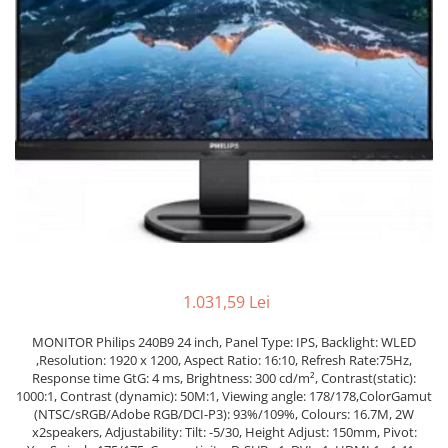
Docking stations
Genti Laptop
Incarcatoare laptop
Incarcatoare laptop refurbished
Standuri și Coolere Laptop
Alte accesorii
Card reader
PC, Componente & Software
Calculatoare
Calculatoare NOI
Calculatoare Mini NOI
1.031,59 Lei
Calculatoare SECOND-HAND
Calculatoare GAMING
MONITOR Philips 240B9 24 inch, Panel Type: IPS, Backlight: WLED
,Resolution: 1920 x 1200, Aspect Ratio: 16:10, Refresh Rate:75Hz,
Calculatoare REFURBISHED
Response time GtG: 4 ms, Brightness: 300 cd/m², Contrast(static):
Calculatoare RENEW
1000:1, Contrast (dynamic): 50M:1, Viewing angle: 178/178,ColorGamut
Calculatoare WORKSTATION
(NTSC/sRGB/Adobe RGB/DCI-P3): 93%/109%, Colours: 16.7M, 2W
x2speakers, Adjustability: Tilt: -5/30, Height Adjust: 150mm, Pivot:
Componente PC NOI