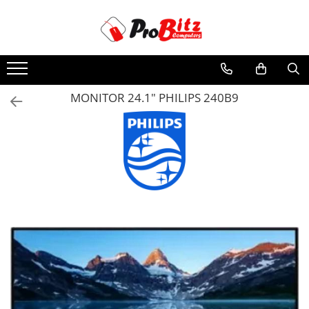
Toate Produsele
Laptopuri si accesorii
Laptopuri
MONITOR 24.1" PHILIPS 240B9
Laptopuri Noi
Laptopuri Renew
Laptopuri Refurbished
Laptopuri Second-hand
Componente NOI Laptop
Memorii laptop
Hard Disk-uri laptop
Baterii laptop
Componente REFURBISHED Laptop
Hard Disk-uri Refurbished
Accesorii Laptop