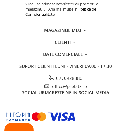
Drum
Vreau sa primesc newsletter cu promotiile
magazinului. Afla mai multe in
Politica de
Imprimante de format mare
Confidentialitate
Imprimante Foto
MAGAZINUL MEU
Imprimante Inkjet
Imprimante laser
CLIENTI
Multifunctionale Inkjet
DATE COMERCIALE
Multifunctionale laser
SUPORT CLIENTI
LUNI - VINERI 09.00 - 17.30
Scannere
Retelistica
0770928380
Accesorii switch-uri
office@probitz.ro
Switch-uri
SOCIAL
URMARESTE-NE IN SOCIAL MEDIA
Adaptoare PowerLAN
Alte accesorii retea
Access Points & Range Extendere
Placi de retea