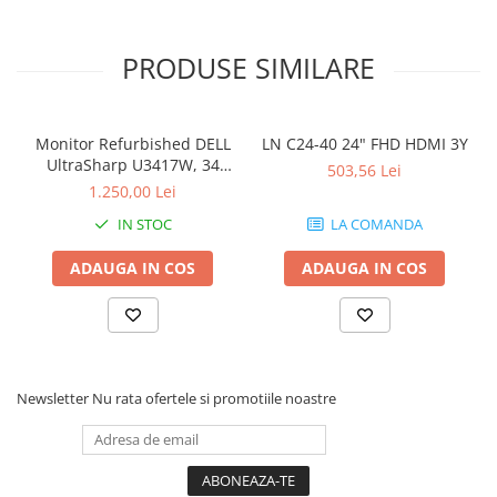
Stabilizatoare de tensiune
PRODUSE SIMILARE
Periferice
Periferice PC
Hard Disk-uri & SSD-uri externe
Monitor Refurbished DELL
LN C24-40 24" FHD HDMI 3Y
Tastaturi
UltraSharp U3417W, 34
503,56 Lei
Mouse
inch, Curbat Ultrawide
1.250,00 Lei
UPS-uri
IN STOC
LA COMANDA
Accesorii UPS-uri
ADAUGA IN COS
ADAUGA IN COS
Statii GRAFICE
Statii GRAFICE NOI
Statii GRAFICE Refurbished
Imprimante&Consumabile
Newsletter
Nu rata ofertele si promotiile noastre
Tonere
Accesorii Printing
Cartuse cerneala