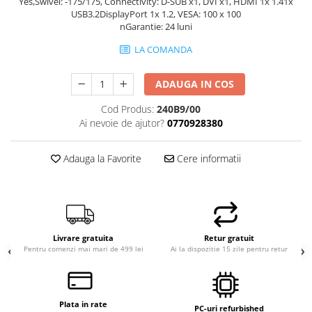
Yes,Swivel: -175/175, Connectivity: D-SUB x1, DVI x1, HDMI 1x 1.41x
USB3.2DisplayPort 1x 1.2, VESA: 100 x 100
Hard Disk-uri Desktop
nGarantie: 24 luni
Memorii PC
LA COMANDA
Procesoare
Placi video
ADAUGA IN COS
SSD
Coolere
Cod Produs:
240B9/00
Ai nevoie de ajutor?
0770928380
Surse PC
Carcase
Adauga la Favorite
Cere informatii
Placi de baza
Ventilatoare carcasa
Componente Renew/Refurbished
Placi de baza REFURBISHED
Procesoare
Livrare gratuita
Retur gratuit
Pentru comenzi mai mari de 499 lei
Ai la dispozitie 15 zile pentru retur
Placi VIDEO
PC All-in-One
Calculatoare All-in-One NOI
Plata in rate
PC-uri refurbished
All-in-One REFURBISHED