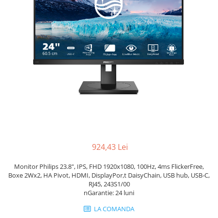
Genti Laptop
Coolere
Incarcatoare laptop
Surse PC
Incarcatoare laptop refurbished
Carcase
Standuri și Coolere Laptop
Placi de baza
Alte accesorii
Ventilatoare carcasa
Card reader
Componente Renew/Refurbished
Placi de baza REFURBISHED
Procesoare
Placi VIDEO
PC All-in-One
Calculatoare All-in-One NOI
924,43 Lei
All-in-One REFURBISHED
Monitor Philips 23.8", IPS, FHD 1920x1080, 100Hz, 4ms FlickerFree,
Calculatoare All-in-One RENEW
Boxe 2Wx2, HA Pivot, HDMI, DisplayPor,t DaisyChain, USB hub, USB-C,
Componente All-in-One
RJ45, 243S1/00
nGarantie: 24 luni
LA COMANDA