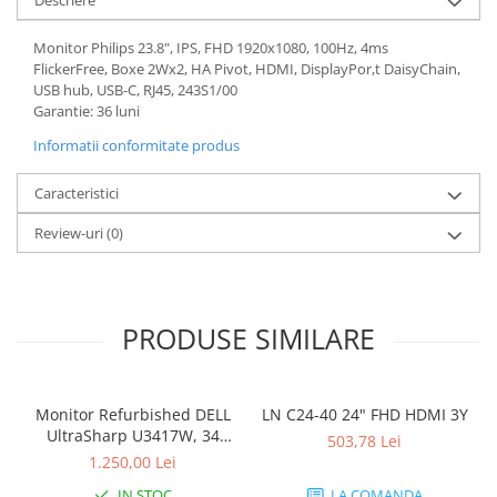
Monitor Philips 23.8", IPS, FHD 1920x1080, 100Hz, 4ms
FlickerFree, Boxe 2Wx2, HA Pivot, HDMI, DisplayPor,t DaisyChain,
USB hub, USB-C, RJ45, 243S1/00
Garantie: 36 luni
Informatii conformitate produs
Caracteristici
Review-uri
(0)
PRODUSE SIMILARE
Monitor Refurbished DELL
LN C24-40 24" FHD HDMI 3Y
UltraSharp U3417W, 34
503,78 Lei
inch, Curbat Ultrawide
1.250,00 Lei
IN STOC
LA COMANDA