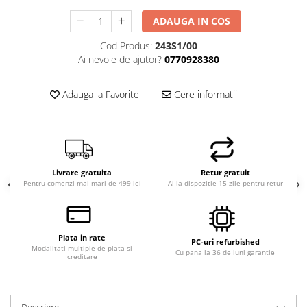
ADAUGA IN COS
Cod Produs:
243S1/00
Ai nevoie de ajutor?
0770928380
Adauga la Favorite
Cere informatii
Livrare gratuita
Retur gratuit
Pentru comenzi mai mari de 499 lei
Ai la dispozitie 15 zile pentru retur
Plata in rate
PC-uri refurbished
Modalitati multiple de plata si
Cu pana la 36 de luni garantie
creditare
Descriere