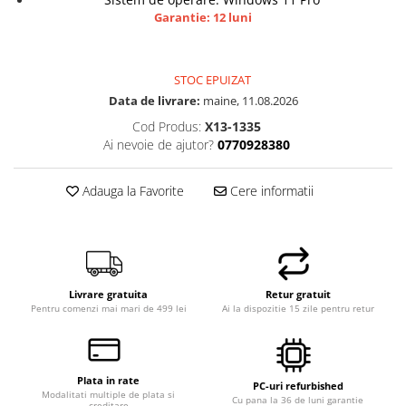
Garantie: 12 luni
STOC EPUIZAT
Data de livrare:
maine, 11.08.2026
Cod Produs:
X13-1335
Ai nevoie de ajutor?
0770928380
Adauga la Favorite
Cere informatii
Livrare gratuita
Retur gratuit
Pentru comenzi mai mari de 499 lei
Ai la dispozitie 15 zile pentru retur
Plata in rate
PC-uri refurbished
Modalitati multiple de plata si
Cu pana la 36 de luni garantie
creditare