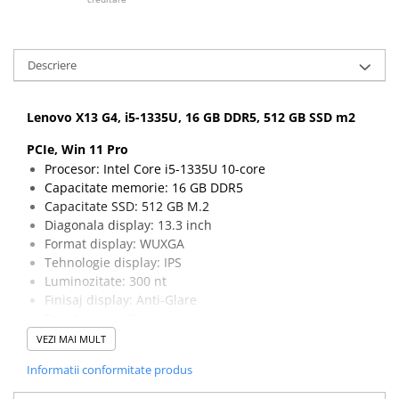
Descriere
Lenovo X13 G4, i5-1335U, 16 GB DDR5, 512 GB SSD m2
PCIe, Win 11 Pro
Procesor: Intel Core i5-1335U 10-core
Capacitate memorie: 16 GB DDR5
Capacitate SSD: 512 GB M.2
Diagonala display: 13.3 inch
Format display: WUXGA
Tehnologie display: IPS
Luminozitate: 300 nt
Finisaj display: Anti-Glare
Touchscreen: Da
Rezolutie: 1920 x 1200
VEZI MAI MULT
Porturi: 1 x Audio Out/Microfon, 2 x USB 3.2 Type A
Informatii conformitate produs
Gen 1, 2 x Thunderbolt V4, 1 x HDMI
Wireless: 802.11 ax 2x2