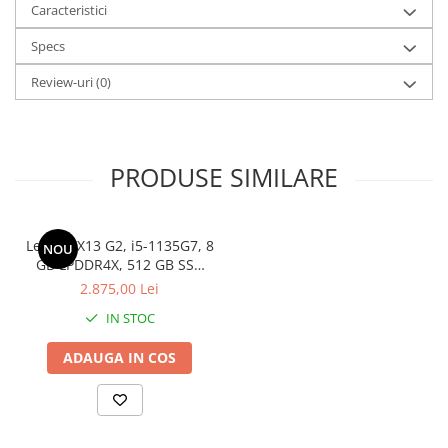
Caracteristici
Versiune Bluetooth: 5.3
Camera WEB: Full HD
Specs
Tastatura: US
Audio: Difuzoare stereo
Review-uri
(0)
Tehnologii audio: Dolby Audio Premium
Putere difuzoare: 2 W
Sistem de operare: Windows 11 Pro
PRODUSE SIMILARE
Lenovo X13 G2, i5-1135G7, 8
NOU
GB LPDDR4X, 512 GB SSD
m2 PCIe
2.875,00 Lei
IN STOC
ADAUGA IN COS