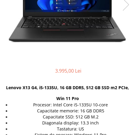
Genti Laptop
Coolere
Incarcatoare laptop
Surse PC
Incarcatoare laptop refurbished
Carcase
Standuri și Coolere Laptop
Placi de baza
Alte accesorii
Ventilatoare carcasa
Card reader
Componente Renew/Refurbished
Placi de baza REFURBISHED
Procesoare
3.995,00 Lei
Placi VIDEO
PC All-in-One
Lenovo X13 G4, i5-1335U, 16 GB DDR5, 512 GB SSD m2 PCIe,
Calculatoare All-in-One NOI
All-in-One REFURBISHED
Win 11 Pro
Calculatoare All-in-One RENEW
Procesor: Intel Core i5-1335U 10-core
Capacitate memorie: 16 GB DDR5
Componente All-in-One
Capacitate SSD: 512 GB M.2
Diagonala display: 13.3 inch
Tastatura: US
Sistem de operare: Windows 11 Pro