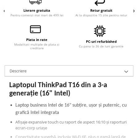
Livrare gratuita
Retur gratuit
Pentru comenzi mai mari de 499 lei
Ai la dispozitie 15 zile pentru retur
Plata in rate
PC-uri refurbished
Modalitati multiple de plata si
Cu pana la 36 de luni garantie
creditare
Descriere
Laptopul ThinkPad T16 din a 3-a
generație (16" Intel)
Laptop business Intel de 16" subțire, ușor și puternic, cu
grafică Intel integrata
Afișaje expansive touch cu raport de aspect 16:10 și raporturi
ecran-corp uriașe
Conectivitate superbă, inclusiv Wi-Fi 6E, plus o gamă largă de