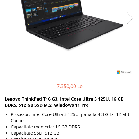
Genti Laptop
Coolere
Incarcatoare laptop
Surse PC
Incarcatoare laptop refurbished
Carcase
Standuri și Coolere Laptop
Placi de baza
Alte accesorii
Ventilatoare carcasa
Card reader
Componente Renew/Refurbished
Placi de baza REFURBISHED
Procesoare
Placi VIDEO
PC All-in-One
7.350,00 Lei
Calculatoare All-in-One NOI
Lenovo ThinkPad T16 G3, Intel Core Ultra 5 125U, 16 GB
All-in-One REFURBISHED
DDR5, 512 GB SSD M.2, Windows 11 Pro
Calculatoare All-in-One RENEW
Procesor: Intel Core Ultra 5 125U, până la 4.3 GHz, 12 MB
Componente All-in-One
Cache
Capacitate memorie: 16 GB DDR5
Capacitate SSD: 512 GB