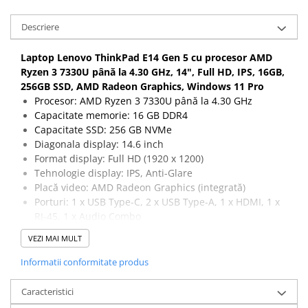
Calculatoare All-in-One RENEW
Descriere
Componente All-in-One
Monitoare
Laptop Lenovo ThinkPad E14 Gen 5 cu procesor AMD
Monitoare NOI
Ryzen 3 7330U până la 4.30 GHz, 14", Full HD, IPS, 16GB,
256GB SSD, AMD Radeon Graphics, Windows 11 Pro
Monitoare Refurbished
Procesor: AMD Ryzen 3 7330U până la 4.30 GHz
Monitoare Renew
Capacitate memorie: 16 GB DDR4
Capacitate SSD: 256 GB NVMe
Monitoare Second-Hand
Diagonala display: 14.6 inch
Servere
Format display: Full HD (1920 x 1200)
Tehnologie display: IPS, Anti-Glare
Hard Disk-uri SERVER
Placă video: AMD Radeon Graphics (integrată)
Accesorii server
Porturi: 1 x USB Type-C, 2 x USB Type-A, 1 x HDMI, 1 x
RJ-45, 1 x Audio Combo
Cabinete metalice
Conectivitate: 802.11 a/b/g/n/ac, Bluetooth 5.1
Carcase server
VEZI MAI MULT
Camera web: HD 720p
Memorii RAM Server
Tastatură: US-International
Informatii conformitate produs
Dimensiuni: 368 x 245 x 18.9 mm (aproximat)
Procesoare server
Greutate: ~1.7 kg
Caracteristici
Sisteme server
Windows 11 Pro