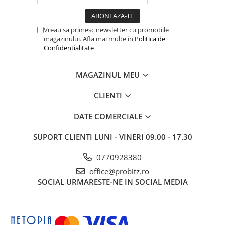
Drum
Imprimante de format mare
Vreau sa primesc newsletter cu promotiile
Imprimante Foto
magazinului. Afla mai multe in
Politica de
Confidentialitate
Imprimante Inkjet
Imprimante laser
MAGAZINUL MEU
Multifunctionale Inkjet
CLIENTI
Multifunctionale laser
Scannere
DATE COMERCIALE
Retelistica
SUPORT CLIENTI
LUNI - VINERI 09.00 - 17.30
Accesorii switch-uri
0770928380
Switch-uri
office@probitz.ro
Adaptoare PowerLAN
SOCIAL
URMARESTE-NE IN SOCIAL MEDIA
Alte accesorii retea
Access Points & Range Extendere
Placi de retea