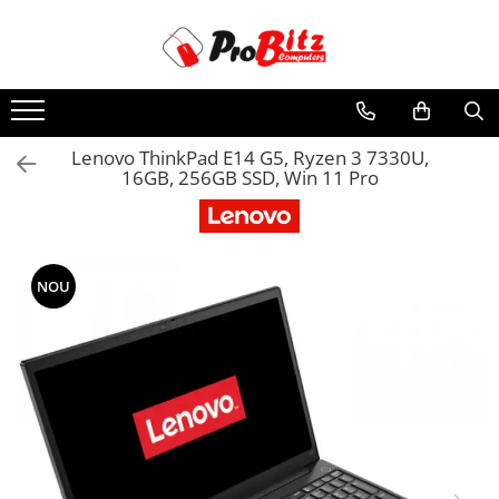
Toate Produsele
Laptopuri si accesorii
Laptopuri
Lenovo ThinkPad E14 G5, Ryzen 3 7330U,
16GB, 256GB SSD, Win 11 Pro
Laptopuri Noi
Laptopuri Renew
Laptopuri Refurbished
Laptopuri Second-hand
NOU
Componente NOI Laptop
Memorii laptop
Hard Disk-uri laptop
Baterii laptop
Componente REFURBISHED Laptop
Hard Disk-uri Refurbished
Accesorii Laptop