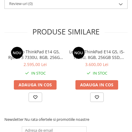
Review-uri
(0)
Stabilizatoare de tensiune
Periferice
Periferice PC
PRODUSE SIMILARE
Hard Disk-uri & SSD-uri externe
Tastaturi
Mouse
Lenovo ThinkPad E14 G5,
Lenovo ThinkPad E14 G5, i5-
NOU
NOU
UPS-uri
Ryzen 3 7330U, 8GB, 256GB
1335U, 8GB, 256GB SSD,
SSD, Win 11 Pro
Win 11 Pro
2.595,00 Lei
3.600,00 Lei
Accesorii UPS-uri
IN STOC
IN STOC
Statii GRAFICE
Statii GRAFICE NOI
ADAUGA IN COS
ADAUGA IN COS
Statii GRAFICE Refurbished
Imprimante&Consumabile
Tonere
Accesorii Printing
Newsletter
Nu rata ofertele si promotiile noastre
Cartuse cerneala