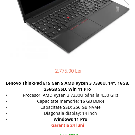
Docking stations
Genti Laptop
Incarcatoare laptop
Incarcatoare laptop refurbished
Standuri și Coolere Laptop
Alte accesorii
Card reader
PC, Componente & Software
Calculatoare
2.775,00 Lei
Calculatoare NOI
Lenovo ThinkPad E15 Gen 5 AMD Ryzen 3 7330U, 14", 16GB,
Calculatoare Mini NOI
256GB SSD, Win 11 Pro
Calculatoare SECOND-HAND
Procesor: AMD Ryzen 3 7330U până la 4.30 GHz
Calculatoare GAMING
Capacitate memorie: 16 GB DDR4
Capacitate SSD: 256 GB NVMe
Calculatoare REFURBISHED
Diagonala display: 14 inch
Calculatoare RENEW
Windows 11 Pro
Calculatoare WORKSTATION
Garantie 24 luni
Componente PC NOI