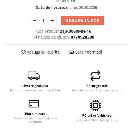
IN STOC
Hard Disk-uri Desktop
Data de livrare:
maine, 08.08.2026
Memorii PC
ADAUGA IN COS
Procesoare
Placi video
Cod Produs:
21JR0060MH-16
SSD
Ai nevoie de ajutor?
0770928380
Coolere
Adauga la Favorite
Cere informatii
Surse PC
Carcase
Placi de baza
Ventilatoare carcasa
Componente Renew/Refurbished
Livrare gratuita
Retur gratuit
Pentru comenzi mai mari de 499 lei
Ai la dispozitie 15 zile pentru retur
Placi de baza REFURBISHED
Procesoare
Placi VIDEO
Plata in rate
PC All-in-One
PC-uri refurbished
Modalitati multiple de plata si
Cu pana la 36 de luni garantie
creditare
Calculatoare All-in-One NOI
All-in-One REFURBISHED