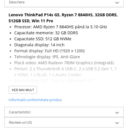
Descriere
Lenovo ThinkPad P14s G5, Ryzen 7 8840HS, 32GB DDR5,
512GB SSD, Win 11 Pro
Procesor: AMD Ryzen 7 8840HS până la 5.10 GHz
Capacitate memorie: 32 GB DDR5
Capacitate SSD: 512 GB NVMe
Diagonala display: 14 inch
Format display: Full HD (1920 x 1200)
Tehnologie display: IPS, Anti-Glare
Placă video: AMD Radeon 780M Graphics (integrată)
Porturi: 2 x Thunderbolt 4 USB-C, 2 x USB 3.2 Gen 1, 1
x HDMI, 1 x RJ-45, 1 x Audio Combo
Conectivitate: 802.11ax 2x2
,
Bluetooth 5.3
Camera web: 5.0 MP
VEZI MAI MULT
Tastatură: UK
Dimensiuni: 315.9 x 223.7 x 17.7 mm (aproximat)
Informatii conformitate produs
Greutate: ~1.31 kg
Sistem de operare: Windows 11 Pro
Caracteristici
Garantie 12 luni / 3 luni acumulatorul
Review-uri
(0)