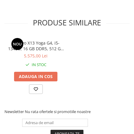
PRODUSE SIMILARE
Lenovo X13 Yoga G4, i5-
NOU
1345U, 16 GB DDR5, 512 GB
SSD m2 PCIe, Win 11 Pro
5.575,00 Lei
IN STOC
ADAUGA IN COS
Newsletter
Nu rata ofertele si promotiile noastre