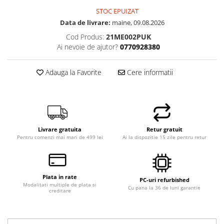
STOC EPUIZAT
Data de livrare:
maine, 09.08.2026
Cod Produs:
21ME002PUK
Ai nevoie de ajutor?
0770928380
Adauga la Favorite
Cere informatii
Livrare gratuita
Retur gratuit
Pentru comenzi mai mari de 499 lei
Ai la dispozitie 15 zile pentru retur
Plata in rate
PC-uri refurbished
Modalitati multiple de plata si
Cu pana la 36 de luni garantie
creditare