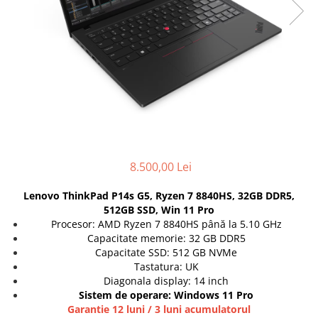
Genti Laptop
Coolere
Incarcatoare laptop
Surse PC
Incarcatoare laptop refurbished
Carcase
Standuri și Coolere Laptop
Placi de baza
Alte accesorii
Ventilatoare carcasa
Card reader
Componente Renew/Refurbished
Placi de baza REFURBISHED
Procesoare
8.500,00 Lei
Placi VIDEO
PC All-in-One
Lenovo ThinkPad P14s G5, Ryzen 7 8840HS, 32GB DDR5,
Calculatoare All-in-One NOI
512GB SSD, Win 11 Pro
Procesor: AMD Ryzen 7 8840HS până la 5.10 GHz
All-in-One REFURBISHED
Capacitate memorie: 32 GB DDR5
Calculatoare All-in-One RENEW
Capacitate SSD: 512 GB NVMe
Componente All-in-One
Tastatura: UK
Diagonala display: 14 inch
Sistem de operare: Windows 11 Pro
Garantie 12 luni / 3 luni acumulatorul