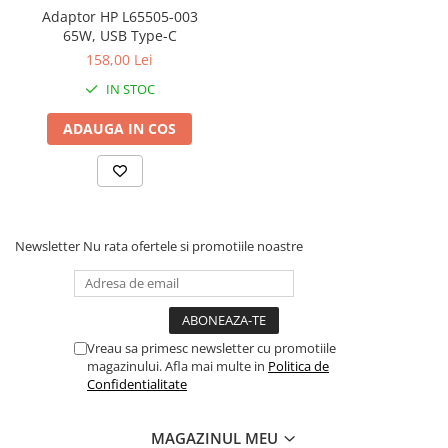
Adaptor HP L65505-003
Periferice
65W, USB Type-C
Periferice PC
158,00 Lei
Hard Disk-uri & SSD-uri externe
IN STOC
Tastaturi
ADAUGA IN COS
Mouse
UPS-uri
Accesorii UPS-uri
Statii GRAFICE
Newsletter
Nu rata ofertele si promotiile noastre
Statii GRAFICE NOI
Statii GRAFICE Refurbished
Imprimante&Consumabile
Tonere
Vreau sa primesc newsletter cu promotiile
magazinului. Afla mai multe in
Politica de
Accesorii Printing
Confidentialitate
Cartuse cerneala
Drum
MAGAZINUL MEU