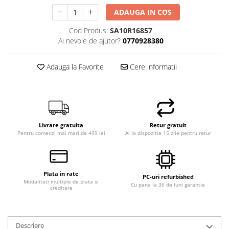
Memorii PC
ADAUGA IN COS
Procesoare
Cod Produs:
SA10R16857
Placi video
Ai nevoie de ajutor?
0770928380
SSD
Coolere
Adauga la Favorite
Cere informatii
Surse PC
Carcase
Placi de baza
Ventilatoare carcasa
Livrare gratuita
Retur gratuit
Componente Renew/Refurbished
Pentru comenzi mai mari de 499 lei
Ai la dispozitie 15 zile pentru retur
Placi de baza REFURBISHED
Procesoare
Placi VIDEO
Plata in rate
PC-uri refurbished
Modalitati multiple de plata si
Cu pana la 36 de luni garantie
PC All-in-One
creditare
Calculatoare All-in-One NOI
All-in-One REFURBISHED
Descriere
Calculatoare All-in-One RENEW