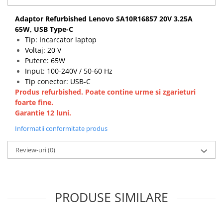
Componente All-in-One
Adaptor Refurbished Lenovo SA10R16857 20V 3.25A
Monitoare
65W, USB Type-C
Monitoare NOI
Tip: Incarcator laptop
Voltaj: 20 V
Monitoare Refurbished
Putere: 65W
Monitoare Renew
Input: 100-240V / 50-60 Hz
Tip conector: USB-C
Monitoare Second-Hand
Produs refurbished. Poate contine urme si zgarieturi
Servere
foarte fine.
Garantie 12 luni.
Hard Disk-uri SERVER
Informatii conformitate produs
Accesorii server
Cabinete metalice
Review-uri
(0)
Carcase server
Memorii RAM Server
Procesoare server
PRODUSE SIMILARE
Sisteme server
Stabilizatoare de tensiune