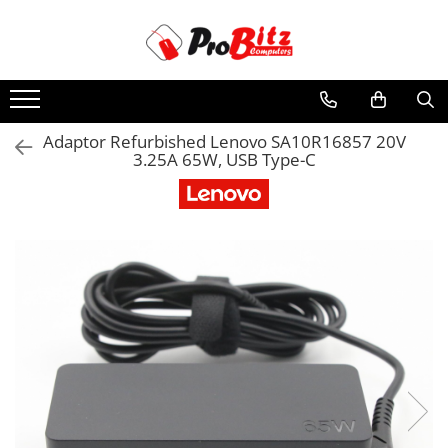
Toate Produsele
Laptopuri si accesorii
Laptopuri
Adaptor Refurbished Lenovo SA10R16857 20V
3.25A 65W, USB Type-C
Laptopuri Noi
Laptopuri Renew
Laptopuri Refurbished
Laptopuri Second-hand
Componente NOI Laptop
Memorii laptop
Baterii laptop
Componente REFURBISHED Laptop
Hard Disk-uri Refurbished
Accesorii Laptop
Docking stations