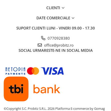
Imprimante de format mare
CLIENTI
Imprimante Foto
DATE COMERCIALE
Imprimante Inkjet
Imprimante laser
SUPORT CLIENTI
LUNI - VINERI 09.00 - 17.30
Multifunctionale Inkjet
0770928380
Multifunctionale laser
office@probitz.ro
Scannere
SOCIAL
URMARESTE-NE IN SOCIAL MEDIA
Retelistica
Accesorii switch-uri
Switch-uri
Adaptoare PowerLAN
Alte accesorii retea
Access Points & Range Extendere
Placi de retea
©Copyright S.C. Probitz S.R.L. 2026
Platforma E-commerce by Gomag
Routere Wireless