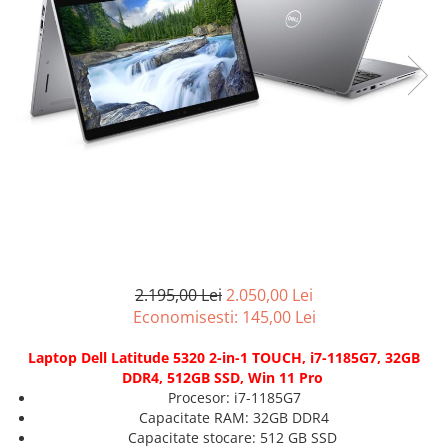
Genti Laptop
Coolere
Incarcatoare laptop
Surse PC
Incarcatoare laptop refurbished
Carcase
Standuri și Coolere Laptop
Placi de baza
Alte accesorii
Ventilatoare carcasa
Card reader
Componente Renew/Refurbished
Placi de baza REFURBISHED
Procesoare
Placi VIDEO
PC All-in-One
Calculatoare All-in-One NOI
2.195,00 Lei
2.050,00 Lei
Economisesti:
145,00
Lei
All-in-One REFURBISHED
Calculatoare All-in-One RENEW
Laptop Dell Latitude 5320 2-in-1 TOUCH, i7-1185G7, 32GB
Componente All-in-One
DDR4, 512GB SSD, Win 11 Pro
Procesor: i7-1185G7
Capacitate RAM: 32GB DDR4
Capacitate stocare: 512 GB SSD