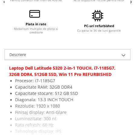
Pentru comenzi mai mari de 499 lei
Ai la dispozitie 15 zile pentru retur
Plata in rate
PC-uri refurbished
Modalitati multiple de plata si
Cu pana la 36 de luni garantie
creditare
Descriere
Laptop Dell Latitude 5320 2-in-1 TOUCH, i7-1185G7,
32GB DDR4, 512GB SSD, Win 11 Pro REFURBISHED
Procesor: i7-1185G7
Capacitate RAM: 32GB DDR4
Capacitate stocare: 512 GB SSD
Diagonala: 13.3 INCH TOUCH
Rezolutie: 1920 x 1080
Finisaj display: Anti-Glare
Luminozitate: 300 nt
Rata refresh: 60 Hz
Tehnologie display: IPS