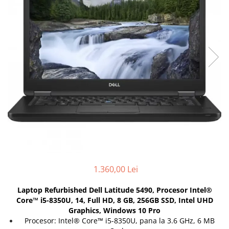
Docking stations
Genti Laptop
Incarcatoare laptop
Incarcatoare laptop refurbished
Standuri și Coolere Laptop
Alte accesorii
Card reader
PC, Componente & Software
Calculatoare
Calculatoare NOI
Calculatoare Mini NOI
Calculatoare SECOND-HAND
1.360,00 Lei
Calculatoare GAMING
Calculatoare REFURBISHED
Laptop Refurbished Dell Latitude 5490, Procesor Intel®
Calculatoare RENEW
Core™ i5-8350U, 14, Full HD, 8 GB, 256GB SSD, Intel UHD
Graphics, Windows 10 Pro
Calculatoare WORKSTATION
Procesor: Intel® Core™ i5-8350U, pana la 3.6 GHz, 6 MB
Componente PC NOI