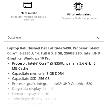
Calculatoare All-in-One RENEW
Componente All-in-One
Plata in rate
PC-uri refurbished
Modalitati multiple de plata si
Monitoare
Cu pana la 36 de luni garantie
creditare
Monitoare NOI
Monitoare Refurbished
Descriere
Monitoare Renew
Monitoare Second-Hand
Laptop Refurbished Dell Latitude 5490, Procesor Intel®
Core™ i5-8350U, 14, Full HD, 8 GB, 256GB SSD, Intel UHD
Servere
Graphics, Windows 10 Pro
Hard Disk-uri SERVER
Procesor: Intel® Core™ i5-8350U, pana la 3.6 GHz, 6
MB Cache
Accesorii server
Capacitate memorie: 8 GB DDR4
Cabinete metalice
Capacitate SSD: 256 GB
Carcase server
Procesor grafic integrat: Intel® UHD Graphics 620
Diagonala display: 14 inch
Memorii RAM Server
Format display: Full HD
Procesoare server
Tehnologie display: LCD LED
Finisaj display: Anti-glare
Sisteme server