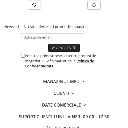
Drum
Imprimante de format mare
Imprimante Foto
Newsletter
Nu rata ofertele si promotiile noastre
Imprimante Inkjet
Imprimante laser
Multifunctionale Inkjet
Multifunctionale laser
Vreau sa primesc newsletter cu promotiile
magazinului. Afla mai multe in
Politica de
Scannere
Confidentialitate
Retelistica
Accesorii switch-uri
MAGAZINUL MEU
Switch-uri
CLIENTI
Adaptoare PowerLAN
DATE COMERCIALE
Alte accesorii retea
Access Points & Range Extendere
SUPORT CLIENTI
LUNI - VINERI 09.00 - 17.30
Placi de retea