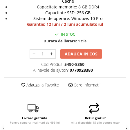
Cache
Hard Disk-uri Desktop
Capacitate memorie: 8 GB DDR4
Capacitate SSD: 256 GB
Memorii PC
Sistem de operare: Windows 10 Pro
Procesoare
Garantie: 12 luni / 2 luni acumulatorul
Placi video
IN STOC
SSD
Durata de livrare:
1 zile
Coolere
Surse PC
ADAUGA IN COS
Carcase
Cod Produs:
5490-8350
Placi de baza
Ai nevoie de ajutor?
0770928380
Ventilatoare carcasa
Componente Renew/Refurbished
Adauga la Favorite
Cere informatii
Placi de baza REFURBISHED
Procesoare
Placi VIDEO
PC All-in-One
Livrare gratuita
Retur gratuit
Calculatoare All-in-One NOI
Pentru comenzi mai mari de 499 lei
Ai la dispozitie 15 zile pentru retur
All-in-One REFURBISHED