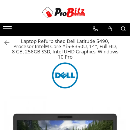
Toate Produsele
Laptopuri si accesorii
Laptopuri
Laptop Refurbished Dell Latitude 5490,
Procesor Intel® Core™ i5-8350U, 14'', Full HD,
Laptopuri Noi
8 GB, 256GB SSD, Intel UHD Graphics, Windows
Laptopuri Renew
10 Pro
Laptopuri Refurbished
Laptopuri Second-hand
Componente NOI Laptop
Memorii laptop
Hard Disk-uri laptop
Baterii laptop
Componente REFURBISHED Laptop
Hard Disk-uri Refurbished
Accesorii Laptop