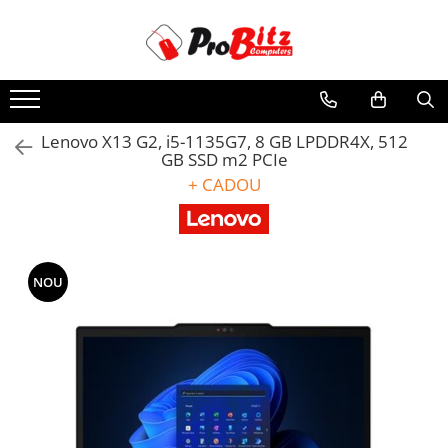
Laptopuri si accesorii
PC, Componente & Software
Monitoare
Servere
Periferice
Statii GRAFICE
Imprimante&Consumabile
Retelistica
Telefoane si tablete
Laptopuri
Calculatoare
Monitoare NOI
Hard Disk-uri SERVER
Periferice PC
Statii GRAFICE NOI
Tonere
Accesorii switch-uri
Tablete Grafice
Laptopuri Noi
Calculatoare NOI
Monitoare Refurbished
Accesorii server
Hard Disk-uri & SSD-uri externe
Statii GRAFICE Refurbished
Accesorii Printing
Switch-uri
Tablete NOI
Lenovo X13 G2, i5-1135G7, 8 GB LPDDR4X, 512
Laptopuri Renew
Calculatoare Mini NOI
Tastaturi
GB SSD m2 PCIe
Monitoare Renew
Cabinete metalice
Cartuse cerneala
Adaptoare PowerLAN
Laptopuri Refurbished
Calculatoare SECOND-HAND
Mouse
+ CADOU
Monitoare Second-Hand
Carcase server
Drum
Alte accesorii retea
Laptopuri Second-hand
Calculatoare GAMING
UPS-uri
Memorii RAM Server
Imprimante de format mare
Access Points & Range Extendere
Componente NOI Laptop
Calculatoare REFURBISHED
Accesorii UPS-uri
Procesoare server
Imprimante Foto
Placi de retea
Calculatoare RENEW
Memorii laptop
NOU
Sisteme server
Imprimante Inkjet
Routere Wireless
Calculatoare WORKSTATION
Hard Disk-uri laptop
Componente PC NOI
Stabilizatoare de tensiune
Imprimante laser
Routere
Baterii laptop
Componente REFURBISHED Laptop
Hard Disk-uri Desktop
Multifunctionale Inkjet
Media convertoare
Memorii PC
Hard Disk-uri Refurbished
Multifunctionale laser
NAS
Procesoare
Accesorii Laptop
Scannere
Echipament firewall
Placi video
Docking stations
Cabluri retea
SSD