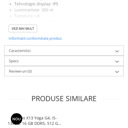
Tehnologie display: IPS
Luminozitate: 300 nt
Tastatura: UK
Finisaj display: Anti-Glare
Rezolutie: 1920 x 1200
VEZI MAI MULT
Porturi: 1 x Audio Out/Microfon, 2 x USB 3.2 Type A
Informatii conformitate produs
Gen 1, 2 x Thunderbolt V4, 1 x HDMI
Wireless: 802.11 ax 2x2
Caracteristici
Versiune Bluetooth: 5.1
Camera WEB: HD 720p
Specs
Audio: Difuzoare stereo
Tehnologii audio: Dolby Audio
Review-uri
(0)
Putere difuzoare: 2 W
Obs.: Laptop-ul se afla in rucsac.
PRODUSE SIMILARE
Lenovo X13 Yoga G4, i5-
NOU
1345U, 16 GB DDR5, 512 GB