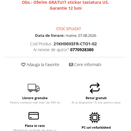
Obs.: Oferim GRATUIT sticker tastatura US.
Garantie 12 luni
STOC EPUIZAT
Data de livrare:
maine, 07.08.2026
Cod Produs:
21KH00X5FR-CTO1-02
Ai nevoie de ajutor?
0770928380
Adauga la Favorite
Cere informatii
Livrare gratuita
Retur gratuit
Pentru comenzi mai mari de 499 lei
Ai la dispozitie 15 zile pentru retur
Plata in rate
PC-uri refurbished
Modalitati multiple de plata si