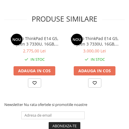
PRODUSE SIMILARE
Lenovo ThinkPad E14 G5,
Lenovo ThinkPad E14 G5,
NOU
NOU
Ryzen 3 7330U, 16GB,
Ryzen 3 7330U, 16GB,
256GB SSD, Win 11 Pro
500GB SSD, Win 11 Pro
2.775,00 Lei
3.000,00 Lei
IN STOC
IN STOC
ADAUGA IN COS
ADAUGA IN COS
Newsletter
Nu rata ofertele si promotiile noastre