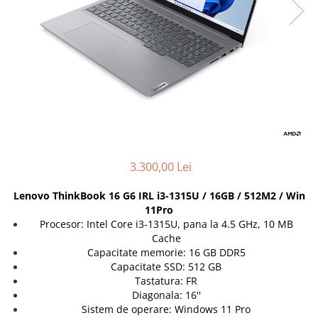
Incarcatoare laptop
Coolere
Incarcatoare laptop refurbished
Surse PC
Standuri și Coolere Laptop
Carcase
Alte accesorii
Placi de baza
Card reader
Ventilatoare carcasa
Componente Renew/Refurbished
Placi de baza REFURBISHED
Procesoare
3.300,00 Lei
Placi VIDEO
PC All-in-One
Lenovo ThinkBook 16 G6 IRL i3-1315U / 16GB / 512M2 / Win
Calculatoare All-in-One NOI
11Pro
Procesor: Intel Core i3-1315U, pana la 4.5 GHz, 10 MB
All-in-One REFURBISHED
Cache
Calculatoare All-in-One RENEW
Capacitate memorie: 16 GB DDR5
Componente All-in-One
Capacitate SSD: 512 GB
Tastatura: FR
Diagonala: 16''
Sistem de operare: Windows 11 Pro