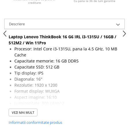
Cu pana la 36 de luni garantie
creditare
Descriere
Laptop Lenovo ThinkBook 16 G6 IRL i3-1315U / 16GB /
512M2 / Win 11Pro
Procesor: Intel Core i3-1315U, pana la 4.5 GHz, 10 MB
Cache
Capacitate memorie: 16 GB DDR5
Capacitate SSD: 512 GB
Tip display: IPS
Diagonala: 16''
Rezolutie: 1920 x 1200
Format display: WUXGA
Aspect imagine: 16:10
Luminozitate: 300 cd/m^2
Finisaj display: Anti-Glare
VEZI MAI MULT
Capacitate baterie: 45 Wh
Tastatura: FR
Informatii conformitate produs
Wireless: 802.11a/b/g/n/ac/ax