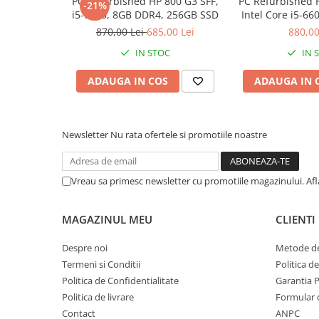
PC Refurbished HP 800 G3 SFF,
PC Refurbished 
-21%
i5-6500, 8GB DDR4, 256GB SSD
Intel Core i5-6
Calculatoare All-in-One RENEW
256GB
870,00 Lei
685,00 Lei
880,00
Componente All-in-One
IN STOC
IN 
Monitoare
Monitoare NOI
ADAUGA IN COS
ADAUGA IN 
Monitoare Refurbished
Monitoare Renew
Newsletter
Nu rata ofertele si promotiile noastre
Monitoare Second-Hand
Servere
Hard Disk-uri SERVER
Vreau sa primesc newsletter cu promotiile magazinului. Af
Accesorii server
MAGAZINUL MEU
CLIENTI
Cabinete metalice
Carcase server
Despre noi
Metode de
Termeni si Conditii
Politica d
Memorii RAM Server
Politica de Confidentialitate
Garantia 
Procesoare server
Politica de livrare
Formular 
Sisteme server
Contact
ANPC