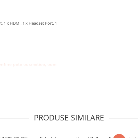
ort, 1 x HDMI, 1 x Headset Port, 1
ontine pete cosmetice, cum
inal
ui:
adaugare SSD / memorie /
PRODUSE SIMILARE