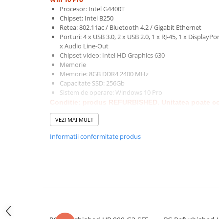
Procesor: Intel G4400T
Hard Disk-uri Desktop
Chipset: Intel B250
Memorii PC
Retea: 802.11ac / Bluetooth 4.2 / Gigabit Ethernet
Procesoare
Porturi: 4 x USB 3.0, 2 x USB 2.0, 1 x RJ-45, 1 x DisplayP
x Audio Line-Out
Placi video
Chipset video: Intel HD Graphics 630
SSD
Memorie
Coolere
Memorie: 8GB DDR4 2400 MHz
Capacitate SSD: 256Gb
Surse PC
Sistem de operare: Windows 10 Pro
Carcase
Conditie: produs REFURBISHED. Un
itatea poate c
Placi de baza
ar fi zgarieturi foarte fine. Nu este in ambalajul orig
VEZI MAI MULT
Ventilatoare carcasa
Calculatorul poate fi configurabil la cererea clientul
Informatii conformitate produs
Componente Renew/Refurbished
Licente Windows Refurbished
Placi de baza REFURBISHED
Procesoare
Placi VIDEO
PC All-in-One
Calculatoare All-in-One NOI
All-in-One REFURBISHED