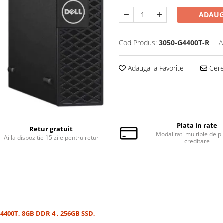
ADAUG
Cod Produs:
3050-G4400T-R
A
Adauga la Favorite
Cere 
Plata in rate
Retur gratuit
Modalitati multiple de pl
Ai la dispozitie 15 zile pentru retur
creditare
G4400T, 8GB DDR 4 , 256GB SSD,