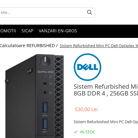
ROMOTII
SICAP
VANZARI EN-GROS
Calculatoare REFURBISHED /
Sistem Refurbished Mini PC Dell Optiplex 3
Sistem Refurbished Min
8GB DDR 4 , 256GB SS
530,00 Lei
Sistem Refurbished Mini PC Dell Op
IN STOC