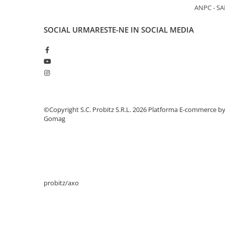
ANPC - SA
Stabilizatoare de tensiune
Periferice
SOCIAL
URMARESTE-NE IN SOCIAL MEDIA
Periferice PC
Hard Disk-uri & SSD-uri externe
Tastaturi
Mouse
UPS-uri
©Copyright S.C. Probitz S.R.L. 2026
Platforma E-commerce b
Accesorii UPS-uri
Gomag
Statii GRAFICE
Statii GRAFICE NOI
Statii GRAFICE Refurbished
Imprimante&Consumabile
Tonere
probitz/axo
Accesorii Printing
Cartuse cerneala