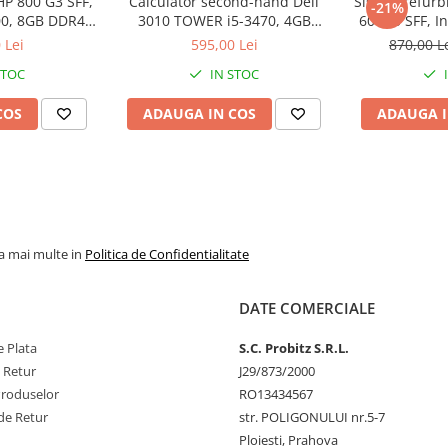
HP 800 G3 SFF,
Calculator second-hand Dell
Sistem refurb
-21%
600, 8GB DDR4,
3010 TOWER i5-3470, 4GB
600G3 SFF, In
 SSD
DDR3, 500GB HDD
8GB DDR4
 Lei
595,00 Lei
870,00 L
STOC
IN STOC
COS
ADAUGA IN COS
ADAUGA I
la mai multe in
Politica de Confidentialitate
DATE COMERCIALE
 Plata
S.C. Probitz S.R.L.
e Retur
J29/873/2000
Produselor
RO13434567
de Retur
str. POLIGONULUI nr.5-7
Ploiesti, Prahova