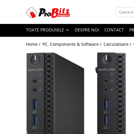
Toate Produsele
TOATE PRODUSELE
DESPRE NOI
CONTACT
P
Laptopuri si accesorii
Laptopuri
Home /
PC, Componente & Software /
Calculatoare /
Laptopuri Noi
Laptopuri Renew
Laptopuri Refurbished
Laptopuri Second-hand
Componente NOI Laptop
Memorii laptop
Hard Disk-uri laptop
Baterii laptop
Componente REFURBISHED Laptop
Hard Disk-uri Refurbished
Accesorii Laptop