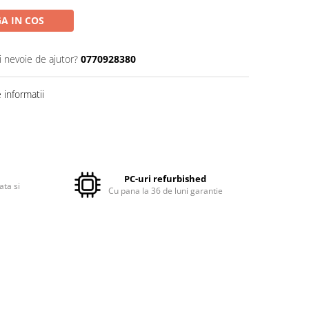
A IN COS
i nevoie de ajutor?
0770928380
informatii
PC-uri refurbished
ata si
Cu pana la 36 de luni garantie