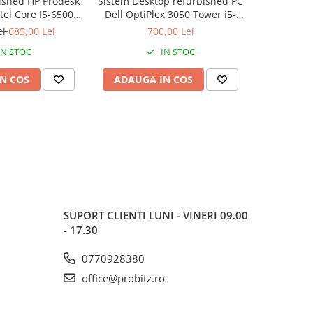
ished HP Prodesk
Sistem Desktop refurbished PC
Sistem R
tel Core I5-6500,
Dell OptiPlex 3050 Tower i5-
ESPRIMO
, SSD 256 GB
6500, 8Gb, 256GB SSD
G5500,
ei
685,00 Lei
700,00 Lei
Win
IN STOC
IN STOC
N COS
ADAUGA IN COS
ADAUG
SUPORT CLIENTI
LUNI - VINERI 09.00
- 17.30
0770928380
office@probitz.ro