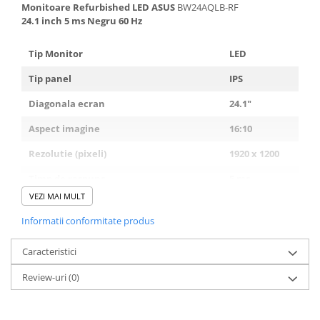
Monitoare Refurbished LED ASUS
BW24AQLB-RF
Calculatoare All-in-One RENEW
24.1 inch 5 ms Negru 60 Hz
Componente All-in-One
Tip Monitor
LED
Monitoare
Monitoare NOI
Tip panel
IPS
Monitoare Refurbished
Diagonala ecran
24.1"
Monitoare Renew
Aspect imagine
16:10
Monitoare Second-Hand
Rezolutie (pixeli)
1920 x 1200
Servere
Timp de raspuns
5 ms
Hard Disk-uri SERVER
VEZI MAI MULT
Accesorii server
Luminozitate
300 cd/m2
Informatii conformitate produs
Cabinete metalice
Contrast static
1000:1
Carcase server
Caracteristici
Contrast dinamic
100000000:1
Memorii RAM Server
Review-uri
(0)
Unghi de vizibilitate
178 °
Procesoare server
Rata de reimprospatare
60 Hz
Sisteme server