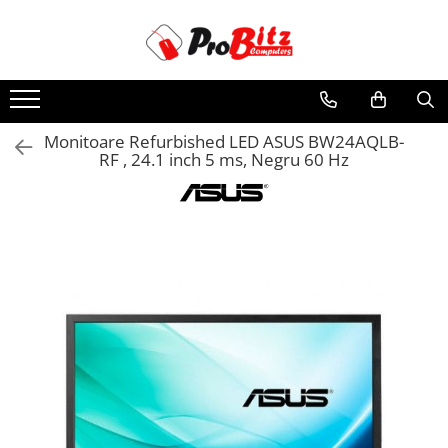
Toate Produsele
Laptopuri si accesorii
Laptopuri
Monitoare Refurbished LED ASUS BW24AQLB-
RF , 24.1 inch 5 ms, Negru 60 Hz
Laptopuri Noi
Laptopuri Renew
Laptopuri Refurbished
Laptopuri Second-hand
Componente NOI Laptop
Memorii laptop
Hard Disk-uri laptop
Baterii laptop
Componente REFURBISHED Laptop
Hard Disk-uri Refurbished
Accesorii Laptop