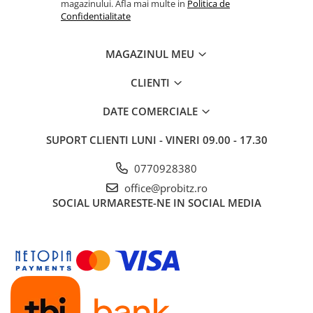
magazinului. Afla mai multe in
Politica de
Drum
Confidentialitate
Imprimante de format mare
Imprimante Foto
MAGAZINUL MEU
Imprimante Inkjet
CLIENTI
Imprimante laser
DATE COMERCIALE
Multifunctionale Inkjet
Multifunctionale laser
SUPORT CLIENTI
LUNI - VINERI 09.00 - 17.30
Scannere
0770928380
Retelistica
office@probitz.ro
Accesorii switch-uri
SOCIAL
URMARESTE-NE IN SOCIAL MEDIA
Switch-uri
Adaptoare PowerLAN
Alte accesorii retea
Access Points & Range Extendere
Placi de retea