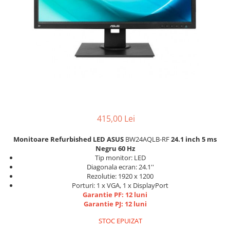
Docking stations
Genti Laptop
Incarcatoare laptop
Incarcatoare laptop refurbished
Standuri și Coolere Laptop
Alte accesorii
Card reader
PC, Componente & Software
Calculatoare
415,00 Lei
Calculatoare NOI
Monitoare Refurbished LED ASUS
BW24AQLB-RF
24.1 inch 5 ms
Calculatoare Mini NOI
Negru 60 Hz
Tip monitor: LED
Calculatoare SECOND-HAND
Diagonala ecran: 24.1''
Calculatoare GAMING
Rezolutie: 1920 x 1200
Calculatoare REFURBISHED
Porturi: 1 x VGA, 1 x DisplayPort
Garantie PF: 12 luni
Calculatoare RENEW
Garantie PJ: 12 luni
Calculatoare WORKSTATION
STOC EPUIZAT
Componente PC NOI