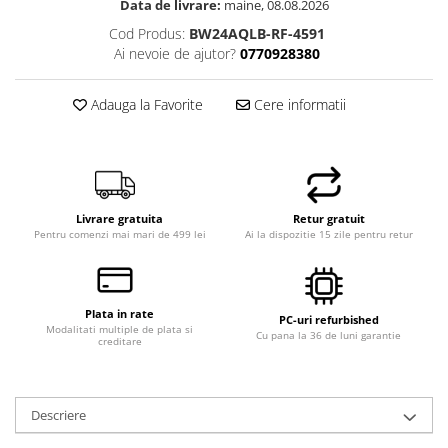
Data de livrare:
maine, 08.08.2026
Hard Disk-uri Desktop
Cod Produs:
BW24AQLB-RF-4591
Memorii PC
Ai nevoie de ajutor?
0770928380
Procesoare
Placi video
Adauga la Favorite
Cere informatii
SSD
Coolere
Surse PC
Carcase
Livrare gratuita
Retur gratuit
Placi de baza
Pentru comenzi mai mari de 499 lei
Ai la dispozitie 15 zile pentru retur
Ventilatoare carcasa
Componente Renew/Refurbished
Placi de baza REFURBISHED
Plata in rate
PC-uri refurbished
Modalitati multiple de plata si
Cu pana la 36 de luni garantie
Procesoare
creditare
Placi VIDEO
PC All-in-One
Descriere
Calculatoare All-in-One NOI
All-in-One REFURBISHED