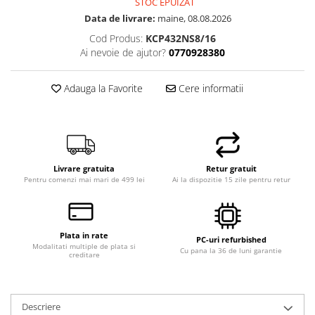
STOC EPUIZAT
Data de livrare:
maine, 08.08.2026
Cod Produs:
KCP432NS8/16
Ai nevoie de ajutor?
0770928380
Adauga la Favorite
Cere informatii
Livrare gratuita
Retur gratuit
Pentru comenzi mai mari de 499 lei
Ai la dispozitie 15 zile pentru retur
Plata in rate
PC-uri refurbished
Modalitati multiple de plata si
Cu pana la 36 de luni garantie
creditare
Descriere