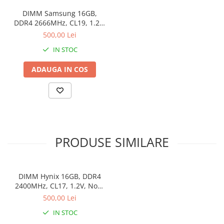
DIMM Samsung 16GB,
DDR4 2666MHz, CL19, 1.2V,
Non-ECC, bulk
500,00 Lei
IN STOC
ADAUGA IN COS
PRODUSE SIMILARE
DIMM Hynix 16GB, DDR4
2400MHz, CL17, 1.2V, Non-
ECC, 2Rx8, bulk
500,00 Lei
IN STOC