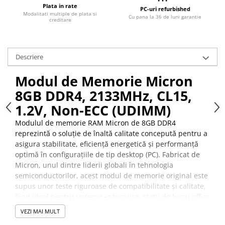
Plata in rate
PC-uri refurbished
Modalitati multiple de plata si
Cu pana la 36 de luni garantie
creditare
Descriere
Modul de Memorie Micron
8GB DDR4, 2133MHz, CL15,
1.2V, Non-ECC (UDIMM)
Modulul de memorie RAM Micron de 8GB DDR4
reprezintă o soluție de înaltă calitate concepută pentru a
asigura stabilitate, eficiență energetică și performanță
optimă în configurațiile de tip desktop (PC). Fabricat de
Micron, unul dintre liderii globali în tehnologia
semiconductorilor, acest modul de memorie original este
supus unor teste riguroase de compatibilitate și calitate,
fiind ideal pentru sisteme enterprise, stații de lucru office
și soluții de calcul zilnice.
VEZI MAI MULT
Datorită arhitecturii DDR4, componenta oferă o lățime de