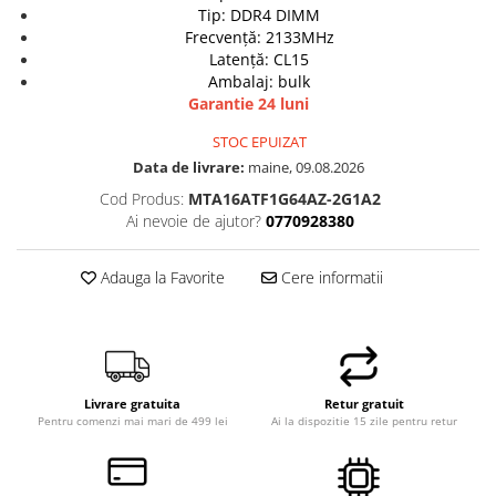
Genti Laptop
Tip: DDR4 DIMM
Coolere
Frecvență: 2133MHz
Incarcatoare laptop
Surse PC
Latență: CL15
Incarcatoare laptop refurbished
Ambalaj: bulk
Carcase
Standuri și Coolere Laptop
Garantie 24 luni
Placi de baza
Alte accesorii
Ventilatoare carcasa
STOC EPUIZAT
Card reader
Data de livrare:
maine, 09.08.2026
Componente Renew/Refurbished
Cod Produs:
MTA16ATF1G64AZ-2G1A2
Placi de baza REFURBISHED
Ai nevoie de ajutor?
0770928380
Procesoare
Placi VIDEO
Adauga la Favorite
Cere informatii
PC All-in-One
Calculatoare All-in-One NOI
All-in-One REFURBISHED
Calculatoare All-in-One RENEW
Livrare gratuita
Retur gratuit
Componente All-in-One
Pentru comenzi mai mari de 499 lei
Ai la dispozitie 15 zile pentru retur