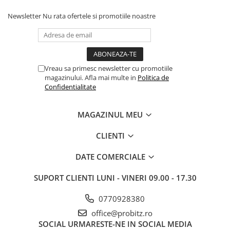
procesoarelor Intel și AMD din segmentele Home și
Business.
Newsletter
Nu rata ofertele si promotiile noastre
DIMM Micron 8GB, DDR4 2133MHz, CL15, 1.2V, Non-ECC,
bulk
Capacitate: 8GB
Tip: DDR4 DIMM
Vreau sa primesc newsletter cu promotiile
Frecvență: 2133MHz
magazinului. Afla mai multe in
Politica de
Latență: CL15
Confidentialitate
Tensiune: 1.2V
ECC: Non-ECC
MAGAZINUL MEU
Ambalaj: bulk
CLIENTI
DATE COMERCIALE
SUPORT CLIENTI
LUNI - VINERI 09.00 - 17.30
0770928380
office@probitz.ro
SOCIAL
URMARESTE-NE IN SOCIAL MEDIA