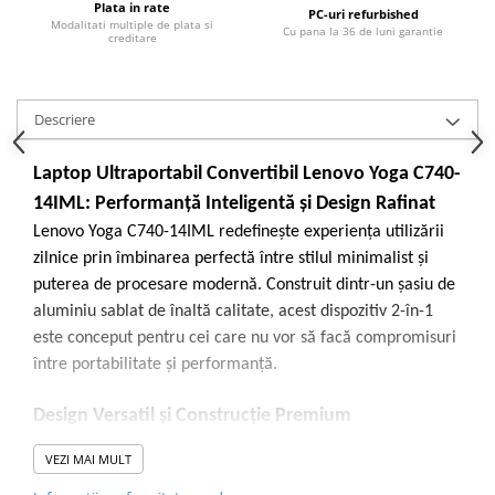
Plata in rate
PC-uri refurbished
Modalitati multiple de plata si
Calculatoare All-in-One RENEW
Cu pana la 36 de luni garantie
creditare
Componente All-in-One
Monitoare
Monitoare NOI
Descriere
Monitoare Refurbished
Laptop Ultraportabil Convertibil Lenovo Yoga C740-
Monitoare Renew
14IML: Performanță Inteligentă și Design Rafinat
Monitoare Second-Hand
Lenovo Yoga C740-14IML redefinește experiența utilizării
Servere
zilnice prin îmbinarea perfectă între stilul minimalist și
Hard Disk-uri SERVER
puterea de procesare modernă. Construit dintr-un șasiu de
aluminiu sablat de înaltă calitate, acest dispozitiv 2-în-1
Accesorii server
este conceput pentru cei care nu vor să facă compromisuri
Cabinete metalice
între portabilitate și performanță.
Carcase server
Design Versatil și Construcție Premium
Memorii RAM Server
Yoga C740 nu este doar un laptop, ci un partener creativ.
Procesoare server
VEZI MAI MULT
Datorită balamalei la
360 de grade
, poți trece instantaneu
Sisteme server