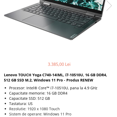
Docking stations
Genti Laptop
Incarcatoare laptop
Incarcatoare laptop refurbished
Standuri și Coolere Laptop
Alte accesorii
Card reader
PC, Componente & Software
Calculatoare
3.385,00 Lei
Calculatoare NOI
Calculatoare Mini NOI
Lenovo TOUCH Yoga C740-14IML, i7-10510U, 16 GB DDR4,
512 GB SSD M.2, Windows 11 Pro - Produs RENEW
Calculatoare SECOND-HAND
Calculatoare GAMING
Procesor:
Intel® Core™ i7-10510U, pana la 4.9 GHz
Capacitate memorie: 16 GB DDR4
Calculatoare REFURBISHED
Capacitate SSD: 512 GB
Calculatoare RENEW
Tastatura: US
Calculatoare WORKSTATION
Rezolutie: 1920 x 1080 Touch
Sistem de operare: Windows 11 Pro
Componente PC NOI