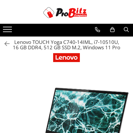
Toate Produsele
Laptopuri si accesorii
Laptopuri
Lenovo TOUCH Yoga C740-14IML, i7-10510U,
16 GB DDR4, 512 GB SSD M.2, Windows 11 Pro
Laptopuri Noi
Laptopuri Renew
Laptopuri Refurbished
Laptopuri Second-hand
Componente NOI Laptop
Memorii laptop
Hard Disk-uri laptop
Baterii laptop
Componente REFURBISHED Laptop
Hard Disk-uri Refurbished
Accesorii Laptop