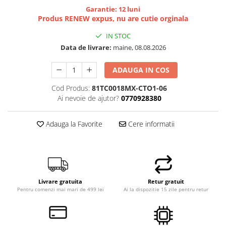
Garantie: 12 luni
Hard Disk-uri Desktop
Produs RENEW expus, nu are cutie orginala
Memorii PC
IN STOC
Procesoare
Data de livrare:
maine, 08.08.2026
Placi video
SSD
ADAUGA IN COS
Coolere
Cod Produs:
81TC0018MX-CTO1-06
Surse PC
Ai nevoie de ajutor?
0770928380
Carcase
Placi de baza
Adauga la Favorite
Cere informatii
Ventilatoare carcasa
Componente Renew/Refurbished
Placi de baza REFURBISHED
Procesoare
Livrare gratuita
Retur gratuit
Placi VIDEO
Pentru comenzi mai mari de 499 lei
Ai la dispozitie 15 zile pentru retur
PC All-in-One
Calculatoare All-in-One NOI
All-in-One REFURBISHED