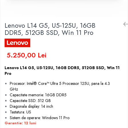
Docking stations
Genti Laptop
Incarcatoare laptop
Lenovo L14 G5, U5-125U, 16GB
Incarcatoare laptop refurbished
DDR5, 512GB SSD, Win 11 Pro
Standuri și Coolere Laptop
Alte accesorii
Card reader
5.250,00 Lei
PC, Componente & Software
Calculatoare
Lenovo L14 G5, U5-125U, 16GB DDR5, 512GB SSD, Win 11
Calculatoare NOI
Pro
Calculatoare Mini NOI
Procesor: Intel® Core™ Ultra 5 Processor 125U, pana la 4.3
Calculatoare SECOND-HAND
GHz
Capacitate memorie: 16GB DDR5
Calculatoare GAMING
Capacitate SSD: 512 GB
Calculatoare REFURBISHED
Diagonala display: 14 inch
Calculatoare RENEW
Tastatura: US
Sistem de operare: Windows 11 Pro
Calculatoare WORKSTATION
Garantie: 12 luni
Componente PC NOI