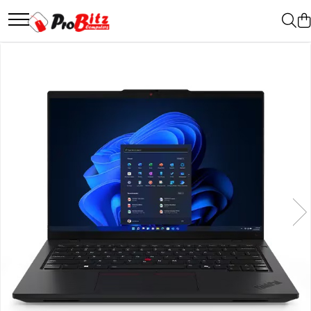
Toate Produsele
Laptopuri si accesorii
Laptopuri
Laptopuri Noi
Laptopuri Renew
Laptopuri Refurbished
Laptopuri Second-hand
Componente NOI Laptop
Memorii laptop
Hard Disk-uri laptop
Baterii laptop
Componente REFURBISHED Laptop
Hard Disk-uri Refurbished
Accesorii Laptop