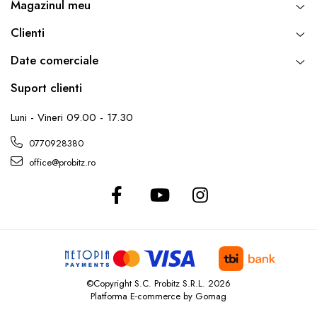
Magazinul meu
Dimensiuni: 313.7 x 226 x 18.66 mm
Routere Wireless
Greutate: 1.4 kg
Clienti
Routere
Sistem de operare: Windows 11 Pro
Date comerciale
Media convertoare
NAS
Suport clienti
Echipament firewall
Luni - Vineri 09.00 - 17.30
Cabluri retea
0770928380
Ceasuri inteligente
office@probitz.ro
Telefoane si tablete
Tablete Grafice
Tablete NOI
©Copyright S.C. Probitz S.R.L. 2026
Platforma E-commerce by Gomag