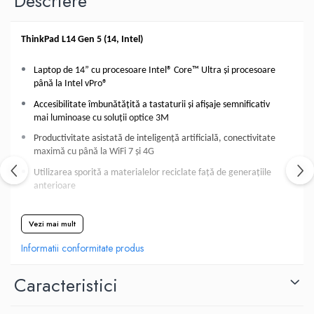
Descriere
All-in-One REFURBISHED
Calculatoare All-in-One RENEW
Componente All-in-One
ThinkPad L14 Gen 5 (14, Intel)
Monitoare
Laptop de 14” cu procesoare Intel® Core™ Ultra și procesoare
Monitoare NOI
până la Intel vPro®
Monitoare Refurbished
Accesibilitate îmbunătățită a tastaturii și afișaje semnificativ
Monitoare Renew
mai luminoase cu soluții optice 3M
Monitoare Second-Hand
Productivitate asistată de inteligență artificială, conectivitate
maximă cu până la WiFi 7 și 4G
Servere
Utilizarea sporită a materialelor reciclate față de generațiile
Hard Disk-uri SERVER
anterioare
Accesorii server
Valorificați productivitatea și performanța maxime
Cabinete metalice
Vezi mai mult
Optimizați-vă fluxul de lucru cu laptopul ThinkPad L14 de 14″, echipat
Carcase server
cu procesoare Intel® Core™ Ultra, care funcționează pe tot parcursul
Informatii conformitate produs
zilei datorită autonomiei mari a bateriei și beneficiați de un timp de
Memorii RAM Server
răspuns mai rapid - fiecare aplicație se încarcă prompt, deoarece
Caracteristici
Procesoare server
motoarele de inteligență artificială optimizează starea generală de
funcționare și performanța dispozitivului. Îmbunătățiți-vă
Sisteme server
performanța la noi culmi alegând soluția opțională Intel vPro®, care