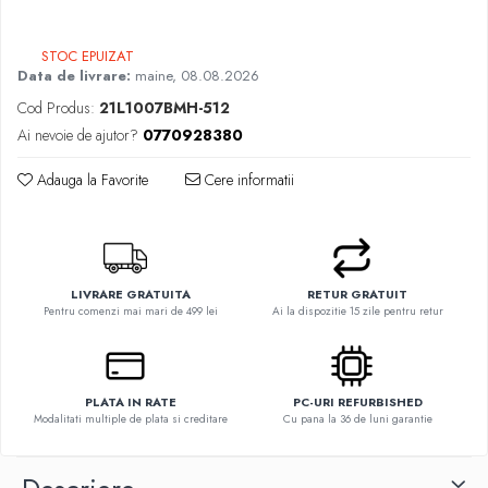
Hard Disk-uri Desktop
Memorii PC
STOC EPUIZAT
Data de livrare:
maine, 08.08.2026
Procesoare
Cod Produs:
21L1007BMH-512
Placi video
Ai nevoie de ajutor?
0770928380
SSD
Coolere
Adauga la Favorite
Cere informatii
Surse PC
Carcase
Placi de baza
Ventilatoare carcasa
LIVRARE GRATUITA
RETUR GRATUIT
Componente Renew/Refurbished
Pentru comenzi mai mari de 499 lei
Ai la dispozitie 15 zile pentru retur
Placi de baza REFURBISHED
Procesoare
Placi VIDEO
PLATA IN RATE
PC-URI REFURBISHED
Modalitati multiple de plata si creditare
Cu pana la 36 de luni garantie
PC All-in-One
Calculatoare All-in-One NOI