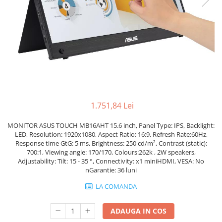
Genti Laptop
Incarcatoare laptop
Incarcatoare laptop refurbished
Standuri și Coolere Laptop
Alte accesorii
Card reader
PC, Componente & Software
Calculatoare
1.751,84 Lei
Calculatoare NOI
MONITOR ASUS TOUCH MB16AHT 15.6 inch, Panel Type: IPS, Backlight:
Calculatoare Mini NOI
LED, Resolution: 1920x1080, Aspect Ratio: 16:9, Refresh Rate:60Hz,
Calculatoare SECOND-HAND
Response time GtG: 5 ms, Brightness: 250 cd/m², Contrast (static):
700:1, Viewing angle: 170/170, Colours:262k , 2W speakers,
Calculatoare GAMING
Adjustability: Tilt: 15 - 35 °, Connectivity: x1 miniHDMI, VESA: No
Calculatoare REFURBISHED
nGarantie: 36 luni
Calculatoare RENEW
LA COMANDA
Calculatoare WORKSTATION
Componente PC NOI
ADAUGA IN COS
Hard Disk-uri Desktop