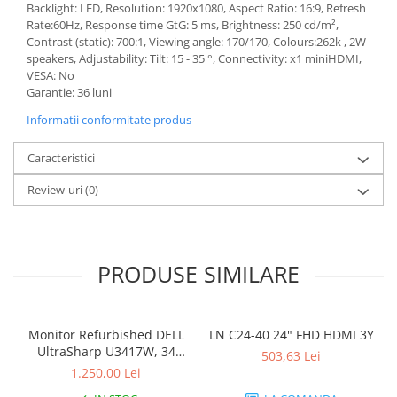
Backlight: LED, Resolution: 1920x1080, Aspect Ratio: 16:9, Refresh
Componente All-in-One
Rate:60Hz, Response time GtG: 5 ms, Brightness: 250 cd/m²,
Contrast (static): 700:1, Viewing angle: 170/170, Colours:262k , 2W
Monitoare
speakers, Adjustability: Tilt: 15 - 35 °, Connectivity: x1 miniHDMI,
Monitoare NOI
VESA: No
Garantie: 36 luni
Monitoare Refurbished
Informatii conformitate produs
Monitoare Renew
Monitoare Second-Hand
Caracteristici
Servere
Review-uri
(0)
Hard Disk-uri SERVER
Accesorii server
Cabinete metalice
PRODUSE SIMILARE
Carcase server
Memorii RAM Server
Monitor Refurbished DELL
LN C24-40 24" FHD HDMI 3Y
Procesoare server
UltraSharp U3417W, 34
503,63 Lei
Sisteme server
inch, Curbat Ultrawide
1.250,00 Lei
Stabilizatoare de tensiune