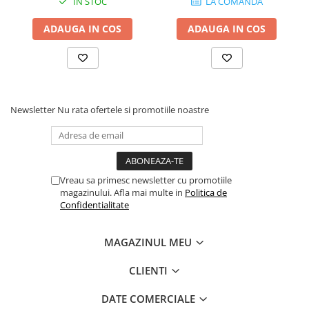
IN STOC
LA COMANDA
Periferice
ADAUGA IN COS
ADAUGA IN COS
Periferice PC
Hard Disk-uri & SSD-uri externe
Tastaturi
Mouse
Newsletter
Nu rata ofertele si promotiile noastre
UPS-uri
Accesorii UPS-uri
Statii GRAFICE
Statii GRAFICE NOI
Vreau sa primesc newsletter cu promotiile
magazinului. Afla mai multe in
Politica de
Statii GRAFICE Refurbished
Confidentialitate
Imprimante&Consumabile
Tonere
MAGAZINUL MEU
Accesorii Printing
CLIENTI
Cartuse cerneala
Drum
DATE COMERCIALE