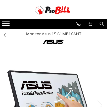
Toate Produsele
Laptopuri si accesorii
Laptopuri
Monitor Asus 15.6" MB16AHT
Laptopuri Noi
Laptopuri Renew
Laptopuri Refurbished
Laptopuri Second-hand
Componente NOI Laptop
Memorii laptop
Baterii laptop
Componente REFURBISHED Laptop
Hard Disk-uri Refurbished
Accesorii Laptop
Docking stations